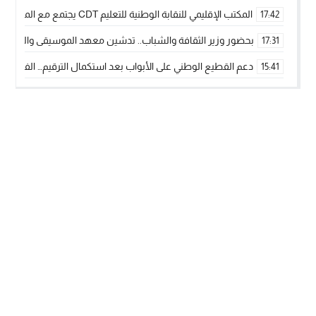
المكتب الإقليمي للنقابة الوطنية للتعليم CDT يجتمع مع المدير الإقليمي لمناقشة ملفات جوهرية لنساء ورجال التعليم
17:42
بحضور وزير الثقافة والشباب.. تدشين معهد الموسيقى والفنون الكوريغرافي
17:31
دعم القطيع الوطني على الأبواب بعد استكمال الترقيم… الفلاحة 
15:41
نساء الداخلة بين التهميش الاقتصادي والاجتماعي… في المؤسسات ا
09:42
طائرات “لارام” تغيّر مسارها نحو الداخلة بسبب الغبار الكثيف
11:28
“مجلس جهة الداخلة وادي الذهب يسلم سيارة إسعاف لدعم مهنيي
15:51
الخطاط ينجا يعطي شارة الانطلاقة… وآسفي تحصد جائزة دوري الكر
22:08
أخنوش يحدد أربع أولويات لمشروع قانون المالية 2026 لمرحلة جديدة من النمو والعدالة الاجتماعية
20:25
اجتماع أمني رفيع المستوى: استراتيجية استباقية لتعزيز أمن المملك
14:43
في ذكرى عيد العرش.. الخطاط ينجا يُشيد بالإشعاع التنموي للأقالي
20:20
جريدة الساحل بريس
© 2026 جميع الحقوق محفوظة.
تصميم
مجلة الووردبريس