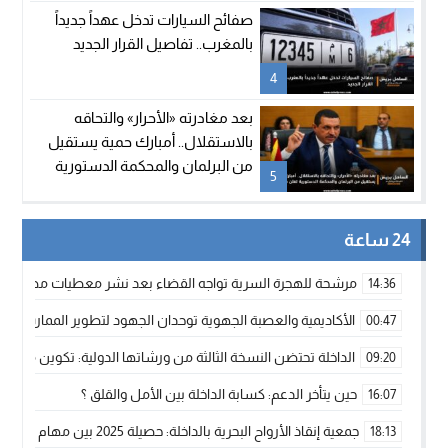
صفائح السيارات تدخل عهداً جديداً
بالمغرب.. تفاصيل القرار الجديد
4
بعد مغادرته «الأحرار» والتحاقه
بالاستقلال.. أمبارك حمية يستقيل
من البرلمان والمحكمة الدستورية
5
تعلن شغور مقعده
24 ساعة
مرشحة للهجرة السرية تواجه القضاء بعد نشر معطيات مضللة
14:36
الأكاديمية والعصبة الجهوية توحدان الجهود لتطوير الممارسة الك
00:47
الداخلة تحتضن النسخة الثالثة من ورشاتها الدولية: تكوين متخصص 
09:20
حين يتأخر الدعم: كسابة الداخلة بين الأمل والقلق ؟
16:07
جمعية إنقاذ الأرواح البحرية بالداخلة: حصيلة 2025 بين مهام الإنقاذ ومشروع “دار البحار”
18:13