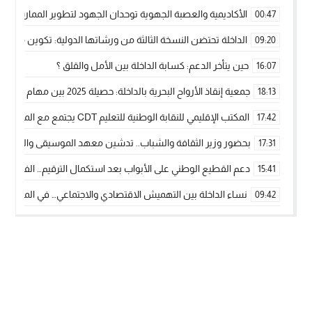
الأكاديمية والعصبة الجهوية توحدان الجهود لتطوير الممارسة الك
00:47
الداخلة تحتضن النسخة الثالثة من ورشاتها الدولية: تكوين متخصص 
09:20
حين يتأخر الدعم: كسابة الداخلة بين الأمل والقلق ؟
16:07
جمعية إنقاذ الأرواح البحرية بالداخلة: حصيلة 2025 بين مهام الإنقاذ ومشروع “دار البحار”
18:13
المكتب الإقليمي للنقابة الوطنية للتعليم CDT يجتمع مع المدير الإقليمي لمناقشة ملفات جوهرية لنساء ورجال التعليم
17:42
بحضور وزير الثقافة والشباب.. تدشين معهد الموسيقى والفنون الكوريغرافي
17:31
دعم القطيع الوطني على الأبواب بعد استكمال الترقيم… الفلاحة 
15:41
نساء الداخلة بين التهميش الاقتصادي والاجتماعي… في المؤسسات ا
09:42
طائرات “لارام” تغيّر مسارها نحو الداخلة بسبب الغبار الكثيف
11:28
“مجلس جهة الداخلة وادي الذهب يسلم سيارة إسعاف لدعم مهنيي
15:51
الخطاط ينجا يعطي شارة الانطلاقة… وآسفي تحصد جائزة دوري الكر
22:08
أخنوش يحدد أربع أولويات لمشروع قانون المالية 2026 لمرحلة جديدة من النمو والعدالة الاجتماعية
20:25