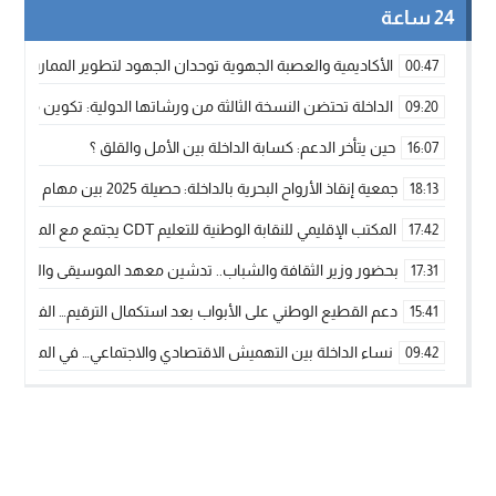
24 ساعة
الأكاديمية والعصبة الجهوية توحدان الجهود لتطوير الممارسة الك
00:47
الداخلة تحتضن النسخة الثالثة من ورشاتها الدولية: تكوين متخصص 
09:20
حين يتأخر الدعم: كسابة الداخلة بين الأمل والقلق ؟
16:07
جمعية إنقاذ الأرواح البحرية بالداخلة: حصيلة 2025 بين مهام الإنقاذ ومشروع “دار البحار”
18:13
المكتب الإقليمي للنقابة الوطنية للتعليم CDT يجتمع مع المدير الإقليمي لمناقشة ملفات جوهرية لنساء ورجال التعليم
17:42
بحضور وزير الثقافة والشباب.. تدشين معهد الموسيقى والفنون الكوريغرافي
17:31
دعم القطيع الوطني على الأبواب بعد استكمال الترقيم… الفلاحة 
15:41
نساء الداخلة بين التهميش الاقتصادي والاجتماعي… في المؤسسات ا
09:42
طائرات “لارام” تغيّر مسارها نحو الداخلة بسبب الغبار الكثيف
11:28
“مجلس جهة الداخلة وادي الذهب يسلم سيارة إسعاف لدعم مهنيي
15:51
الخطاط ينجا يعطي شارة الانطلاقة… وآسفي تحصد جائزة دوري الكر
22:08