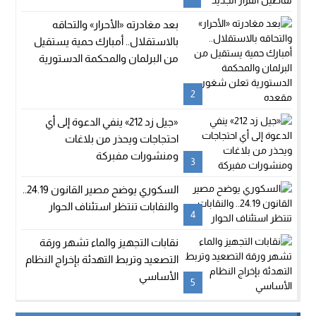
بعد مغادرته «الأحرار» والتحاقه
بالاستقلال.. أمبارك حمية يستقيل
من البرلمان والمحكمة الدستورية
تعلن شغور مقعده
2
«جيل زد 212» ينفي الدعوة إلى أي
احتجاجات ويحذر من بلاغات
ومنشورات مفبركة
3
السكوري يوضح مصير القانون 24.19..
والنقابات تنتظر استئناف الحوار
4
نقابات التجهيز والماء تشهر ورقة
التصعيد وتربط التهدئة بإخراج النظام
الأساسي
5