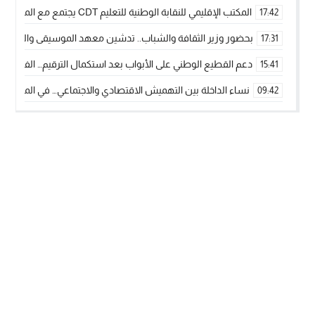
المكتب الإقليمي للنقابة الوطنية للتعليم CDT يجتمع مع المدير الإقليمي لمناقشة ملفات جوهرية لنساء ورجال التعليم
17:42
بحضور وزير الثقافة والشباب.. تدشين معهد الموسيقى والفنون الكوريغرافي
17:31
دعم القطيع الوطني على الأبواب بعد استكمال الترقيم… الفلاحة 
15:41
نساء الداخلة بين التهميش الاقتصادي والاجتماعي… في المؤسسات ا
09:42
طائرات “لارام” تغيّر مسارها نحو الداخلة بسبب الغبار الكثيف
11:28
“مجلس جهة الداخلة وادي الذهب يسلم سيارة إسعاف لدعم مهنيي
15:51
الخطاط ينجا يعطي شارة الانطلاقة… وآسفي تحصد جائزة دوري الكر
22:08
أخنوش يحدد أربع أولويات لمشروع قانون المالية 2026 لمرحلة جديدة من النمو والعدالة الاجتماعية
20:25
اجتماع أمني رفيع المستوى: استراتيجية استباقية لتعزيز أمن المملك
14:43
في ذكرى عيد العرش.. الخطاط ينجا يُشيد بالإشعاع التنموي للأقالي
20:20
🥋🔥 بطل من الداخلة يتوج بلقب عالمي في الصين ويكتب فصلاً جديد
09:19
جريدة الساحل بريس
© 2026 جميع الحقوق محفوظة.