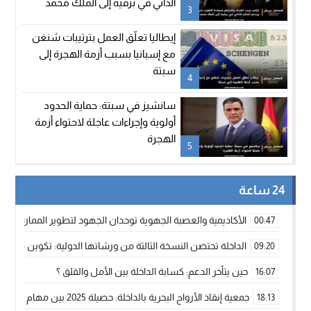
الذاتي في برقية إلى الملك محمد
3
السادس
إيطاليا تعلّق العمل بترتيبات شنغن
مع إسبانيا بسبب أزمة الهجرة إلى
سبتة
4
سانشيز في سبتة: حماية الحدود
أولوية وإجراءات عاجلة لاحتواء أزمة
الهجرة
5
24 ساعة
الأكاديمية والعصبة الجهوية توحدان الجهود لتطوير الممارسة الك
00:47
الداخلة تحتضن النسخة الثالثة من ورشاتها الدولية: تكوين متخصص 
09:20
حين يتأخر الدعم: كسابة الداخلة بين الأمل والقلق ؟
16:07
جمعية إنقاذ الأرواح البحرية بالداخلة: حصيلة 2025 بين مهام الإنقاذ ومشروع “دار البحار”
18:13