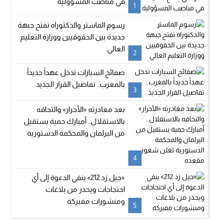
في مناصب المسؤولية
1
رسوم الماستر والدكتوراه تفتح جبهة
جديدة بين الحقوقيين ووزارة التعليم
العالي
2
صفائح السيارات تدخل عهداً جديداً
بالمغرب.. تفاصيل القرار الجديد
3
بعد مغادرته «الأحرار» والتحاقه
بالاستقلال.. أمبارك حمية يستقيل
من البرلمان والمحكمة الدستورية
تعلن شغور مقعده
4
«جيل زد 212» ينفي الدعوة إلى أي
احتجاجات ويحذر من بلاغات
ومنشورات مفبركة
5