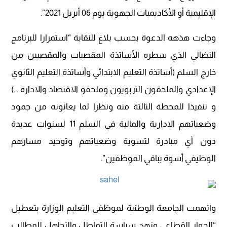
الإقليمية أو الأكاديميات الجهوية يوم 06 أبريل 2021”.
وجاءت هذهه الدعوة بحسب بلاغ للنقابة “استمرارا للبرنامج
النضالي الذي سطره الأساتذة المقصيات والمقصيين من
خارج السلم (أساتذة التعليم الابتدائي وأساتذة التعليم الثانوي
الإعدادي والملحقون التربويون وملحقو الاقتصاد والادارة …)
و تنفيذا للمحطة الثالثة منه ونظرا لما يعانونه من جمود
وضعياتهم الادارية والمالية في السلم 11 لسنوات عديدة
دون أي مبادرة لتسوية وضعياتهم وتوحيد مسارهم
الوظيفي أسوة بباقي الموظفين”.
واتهمت الجامعة الوطنية لموظفي التعليم الوزارة بتعطيل
“الحوار القطاعي ونهج سياسة التماطل والتجاهل للمطالب