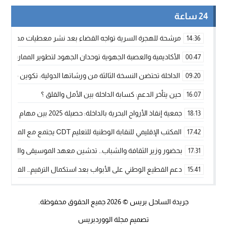
24 ساعة
مرشحة للهجرة السرية تواجه القضاء بعد نشر معطيات مضللة
14:36
الأكاديمية والعصبة الجهوية توحدان الجهود لتطوير الممارسة الك
00:47
الداخلة تحتضن النسخة الثالثة من ورشاتها الدولية: تكوين متخصص 
09:20
حين يتأخر الدعم: كسابة الداخلة بين الأمل والقلق ؟
16:07
جمعية إنقاذ الأرواح البحرية بالداخلة: حصيلة 2025 بين مهام الإنقاذ ومشروع “دار البحار”
18:13
المكتب الإقليمي للنقابة الوطنية للتعليم CDT يجتمع مع المدير الإقليمي لمناقشة ملفات جوهرية لنساء ورجال التعليم
17:42
بحضور وزير الثقافة والشباب.. تدشين معهد الموسيقى والفنون الكوريغرافي
17:31
دعم القطيع الوطني على الأبواب بعد استكمال الترقيم… الفلاحة 
15:41
نساء الداخلة بين التهميش الاقتصادي والاجتماعي… في المؤسسات ا
09:42
جريدة الساحل بريس
© 2026 جميع الحقوق محفوظة.
طائرات “لارام” تغيّر مسارها نحو الداخلة بسبب الغبار الكثيف
11:28
تصميم
مجلة الووردبريس
“مجلس جهة الداخلة وادي الذهب يسلم سيارة إسعاف لدعم مهنيي
15:51