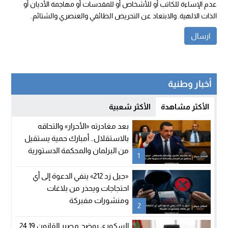
عدم الإساءة للكاتب أو للأشخاص أو للمقدسات أو مهاجمة الأديان أو
الذات الالهية. والابتعاد عن التحريض الطائفي والعنصري والشتائم.
أخبار وطنية
الأكثر مشاهدة
الأكثر شعبية
بعد مغادرته «الأحرار» والتحاقه
بالاستقلال.. أمبارك حمية يستقيل
من البرلمان والمحكمة الدستورية
1
تعلن شغور مقعده
«جيل زد 212» ينفي الدعوة إلى أي
احتجاجات ويحذر من بلاغات
ومنشورات مفبركة
2
السكوري يوضح مصير القانون 24.19..