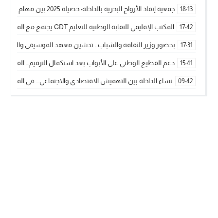
جمعية إنقاذ الأرواح البحرية بالداخلة: حصيلة 2025 بين مهام الإنقاذ ومشروع “دار البحار”
18:13
المكتب الإقليمي للنقابة الوطنية للتعليم CDT يجتمع مع المدير الإقليمي لمناقشة ملفات جوهرية لنساء ورجال التعليم
17:42
بحضور وزير الثقافة والشباب.. تدشين معهد الموسيقى والفنون الكوريغرافي
17:31
دعم القطيع الوطني على الأبواب بعد استكمال الترقيم… الفلاحة 
15:41
نساء الداخلة بين التهميش الاقتصادي والاجتماعي… في المؤسسات ا
09:42
طائرات “لارام” تغيّر مسارها نحو الداخلة بسبب الغبار الكثيف
11:28
“مجلس جهة الداخلة وادي الذهب يسلم سيارة إسعاف لدعم مهنيي
15:51
الخطاط ينجا يعطي شارة الانطلاقة… وآسفي تحصد جائزة دوري الكر
22:08
أخنوش يحدد أربع أولويات لمشروع قانون المالية 2026 لمرحلة جديدة من النمو والعدالة الاجتماعية
20:25
اجتماع أمني رفيع المستوى: استراتيجية استباقية لتعزيز أمن المملك
14:43
في ذكرى عيد العرش.. الخطاط ينجا يُشيد بالإشعاع التنموي للأقالي
20:20
🥋🔥 بطل من الداخلة يتوج بلقب عالمي في الصين ويكتب فصلاً جديد
09:19