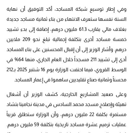
وفي إطار توسيع شبكة المساجد، أكد التوفيق أن نهاية
السنة نفسها ستعرف الانتهاء من بناء ثمانية مساجد جديدة
بغلاف مالي يقارب 61.3 مليون درهم، إضافة إلى بدء تشييد
خمسة مساجد أخرى بتكلفة إجمالية تبلغ نحو 209 ملايين
درهم. وأشار الوزير إلى أن إقبال المحسنين على بناء المساجد
أدى إلى تشييد 211 مسجداً خلال العام الجاري، منها 64% في
الوسط القروي، فيما احتفت الوزارة يوم 16 شتنبر 2025 بـ212
محسناً وثمانية صناع تقليديين ساهموا في إعمار المساجد.
وعلى صعيد المشاريع الخارجية، كشف الوزير أن أشغال
تهيئة وإصلاح مسجد محمد السادس في مدينة نجامينا بتشاد
مستمرة بكلفة 22 مليون درهم، وأن الوزارة ستطلق قريباً
عمليات ترميم عشرة مساجد تاريخية بتكلفة 59 مليون درهم.