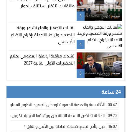
والنقابات تنتظر استئناف الحوار
3
نقابات التجهيز والماء تشهر ورقة
التصعيد وتربط التهدئة بإخراج النظام
الأساسي
4
تشديد مراقبة الإنفاق العمومي يطبع
التحضيرات الأولى لمالية 2027
5
24 ساعة
الأكاديمية والعصبة الجهوية توحدان الجهود لتطوير الممارسة الك
00:47
الداخلة تحتضن النسخة الثالثة من ورشاتها الدولية: تكوين متخصص 
09:20
حين يتأخر الدعم: كسابة الداخلة بين الأمل والقلق ؟
16:07