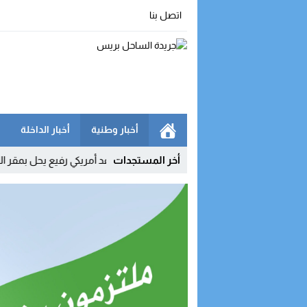
اتصل بنا
أخبار وطنية
أخبار الداخلة
ليست مجالا للاستهتار
12:03
أخر المستجدات
وفد أمريكي رفيع يحل بمقر المينورسو في 