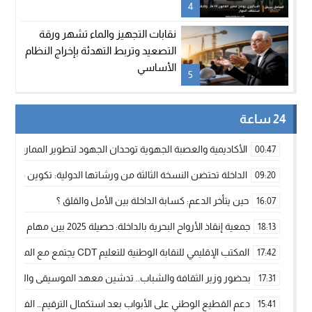
4
نقابات التجهيز والماء تشهر ورقة
التصعيد وتربط التهدئة بإخراج النظام
الأساسي
5
24 ساعة
الأكاديمية والعصبة الجهوية توحدان الجهود لتطوير الممارسة الك
00:47
الداخلة تحتضن النسخة الثالثة من ورشاتها الدولية: تكوين متخصص 
09:20
حين يتأخر الدعم: كسابة الداخلة بين الأمل والقلق ؟
16:07
جمعية إنقاذ الأرواح البحرية بالداخلة: حصيلة 2025 بين مهام الإنقاذ ومشروع “دار البحار”
18:13
المكتب الإقليمي للنقابة الوطنية للتعليم CDT يجتمع مع المدير الإقليمي لمناقشة ملفات جوهرية لنساء ورجال التعليم
17:42
بحضور وزير الثقافة والشباب.. تدشين معهد الموسيقى والفنون الكوريغرافي
17:31
دعم القطيع الوطني على الأبواب بعد استكمال الترقيم… الفلاحة 
15:41