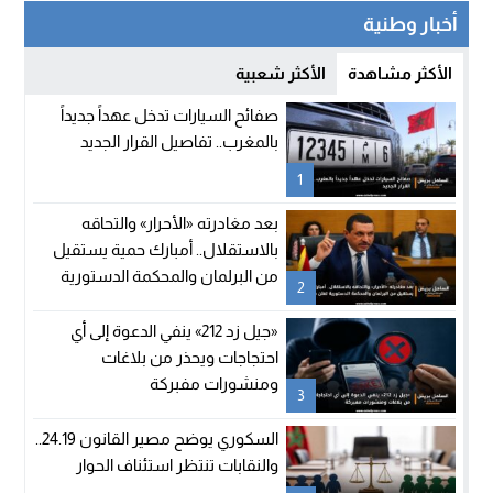
أخبار وطنية
الأكثر مشاهدة
الأكثر شعبية
صفائح السيارات تدخل عهداً جديداً
بالمغرب.. تفاصيل القرار الجديد
1
بعد مغادرته «الأحرار» والتحاقه
بالاستقلال.. أمبارك حمية يستقيل
من البرلمان والمحكمة الدستورية
2
تعلن شغور مقعده
«جيل زد 212» ينفي الدعوة إلى أي
احتجاجات ويحذر من بلاغات
ومنشورات مفبركة
3
السكوري يوضح مصير القانون 24.19..
والنقابات تنتظر استئناف الحوار