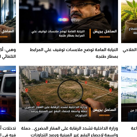
الفلاحي
النيابة العامة توضح ملابسات توقيف علي المرابط
بمطار طنجة
التلقائي 
لثاني 2.0 من قاعة
وزارة الداخلية تشدد الرقابة على العقار الحضري.. حملة
تدخلات أ
واسعة لإحصاء البقع غير المبنية ورصد التجاوزات
فيه في ا