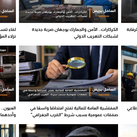
رقابة
الكركارات.. الأمن والجمارك يوجهان ضربة جديدة
لقاء تنسي
لشبكات التهريب الدولي
نزلاء ال
طاعي
المفتشية العامة للمالية تفتح افتحاصًا واسعًا في
العيون..
صفقات عمومية بسبب شرط “القرب الجغرافي”
وأحدهما م
المشروع