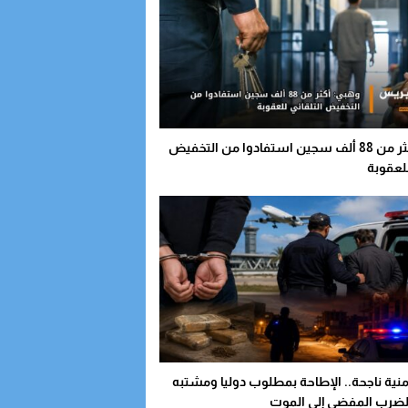
وهبي: أكثر من 88 ألف سجين استفادوا من التخفيض
للعقوبة
منية ناجحة.. الإطاحة بمطلوب دوليا ومشتبه
لضرب المفضي إلى الموت