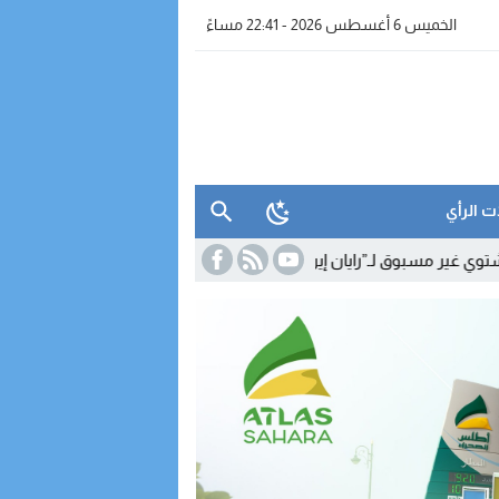
الخميس 6 أغسطس 2026 - 22:41 مساءً
ت الرأي
ـ”رايان إير” يعزز الربط الجوي للداخلة مع أوروبا
15:33
نقابات التجهيز وا