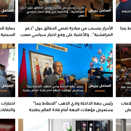
 ينجا
الأحرار ينسحب من مبادرة تقصي الحقائق حول “دعم
حماية الح
الفراقشية”.. والأغلبية على وقع اختبار سياسي صعب
السجنية و
لافات
رئيس جهة الداخلة وادي الذهب “الخطاط ينجا”
اختبارات 
مان
يستعرض مؤهلات الجهة أمام قادة العالم بطنجة
والنقابا