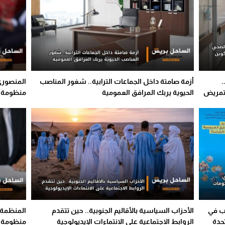
أزمة صامتة داخل الجماعات الترابية.. شغور المناصب
المنصوري 
لتمريض
الحيوية يربك المرافق العمومية
منظومة ا
ب في
الأحزاب السياسية بالأقاليم الجنوبية.. حين تتقدم
المنظمة 
حدة
الروابط الاجتماعية على الانتماءات الإيديولوجية
منظومة ا