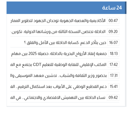
24 ساعة
الأكاديمية والعصبة الجهوية توحدان الجهود لتطوير الممارسة الك
00:47
الداخلة تحتضن النسخة الثالثة من ورشاتها الدولية: تكوين متخصص 
09:20
حين يتأخر الدعم: كسابة الداخلة بين الأمل والقلق ؟
16:07
جمعية إنقاذ الأرواح البحرية بالداخلة: حصيلة 2025 بين مهام الإنقاذ ومشروع “دار البحار”
18:13
المكتب الإقليمي للنقابة الوطنية للتعليم CDT يجتمع مع المدير الإقليمي لمناقشة ملفات جوهرية لنساء ورجال التعليم
17:42
بحضور وزير الثقافة والشباب.. تدشين معهد الموسيقى والفنون الكوريغرافي
17:31
دعم القطيع الوطني على الأبواب بعد استكمال الترقيم… الفلاحة 
15:41
نساء الداخلة بين التهميش الاقتصادي والاجتماعي… في المؤسسات ا
09:42
طائرات “لارام” تغيّر مسارها نحو الداخلة بسبب الغبار الكثيف
11:28
“مجلس جهة الداخلة وادي الذهب يسلم سيارة إسعاف لدعم مهنيي
15:51
الخطاط ينجا يعطي شارة الانطلاقة… وآسفي تحصد جائزة دوري الكر
22:08