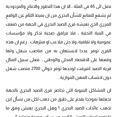
تصل الى 65 في المئة ، الا ان هذا التطور والانتاج والمردودية
لم يشفع للمتابع للشأن البحري من ان يميط اللثام عن الواقع
المزري الذي تعيشه قرى الصيد البحري في الجهة من ضعف
في البنية التحتية ، فلا مرافق صحية تذكر ولا مؤسسات
عمومية ولا ثقافية، ولا حتى ملاعب او منتزهات .. رغم ان هذه
القرى توفر عددا لايستهان به من مناصب شغل ولها
وقعها على الاقتصاد المحلي والوطني ، فعلى سبيل المثال
قرية الصيد انتيرفت لوحدها توفر حوالي 2700 منصب شغل
دون احتساب المهن الموازية .
ان المشاكل البنيوية التي تحاصر قرى الصيد البحري بالجهة
تجعلها نموذجا يقدم على طبق من ذهب لكل من يسأل اين
تذهب عائدات الصيد البحري ؟ وهل البحري يعيش وفق ما
تقتضيه ادبيات العيش الكريم من سكن وصحة وتعليم ؟