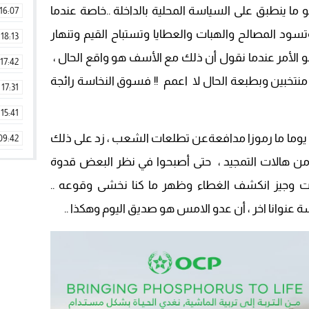
و ما ينطبق على السياسة المحلية بالداخلة ..خاصة عندما
16:07
تسود المصالح والهبات والعطايا وتستباح القيم وتنهار
18:13
يخلو الأمر عندما نقول أن ذلك مع الأسف هو واقع الحال ،
17:42
تخبين وبطبعة الحال لا اعمم !! فسوق النخاسة رائجة
17:31
15:41
 يوما ما رموزا مدافعةعن تطلعات الشعب ، زد على ذلك
09:42
ن هالات التمجيد ، حتى أصبحوا في نظر البعض قدوة
11:28
 وجيز انكشف الغطاء وظهر ما كنا نخشى وقوعه ..
15:51
نوانا اخر ، أن عدو الامس هو صديق اليوم وهكذا ..
22:08
20:25
14:43
20:20