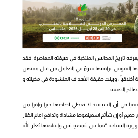
09:19
عرفه تاريخ المجالس المنتخبة في صيغته المعاصرة، فقد
نها النفوس، يرافقها سوءٌ في التعامل من قبل ممتهن
 أخلاقياً ، وبينت حقيقة الأهداف المنشودة في مخيلته و
مصالح الضيقة.
يا في أن السياسة لا تعطي لصاحبها حيزا وافرا من
 حميم أو إن شأتم اسميتموها مشاداة وتدافع امام انظار
رة السياحة “فما بين غَمضةِ عَين وانتباهتها يُغيّر الله