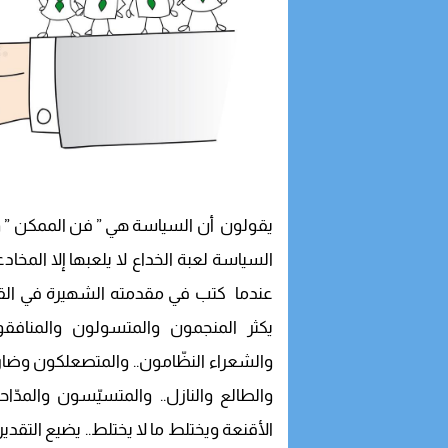
يقولون أن السياسة هي ” فن الممكن ” ولك
السياسة لعبة الخداع لا يلعبها إلا المخادع
عندما كتب في مقدمته الشهيرة في القرن ا
يكثر المنجمون والمتسولون والمنافقون 
والشعراء النظّامون.. والمتصعلكون وضارب
والطالع والنازل.. والمتسيّسون والمدّا
الأقنعة ويختلط ما لا يختلط.. يضيع التقدير