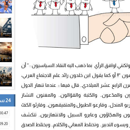
نني اوافق الرأي بما ذهب اليه النقاد السياسيون : ” أن
ون “!! أو كما يقول ابن خلدون رائد علم الاجتماع العربي،
لرابع عشر الميلادي.. قال فيها :: عندما تنهار الدول
والمدّعون.. والكتبة والقوّالون.. والمغنون النشاز
24 ساعة
و المندل.. وقارعو الطبول والمتفيقهون.. وقارئو الكفّ
00:47
حون والهجّاؤون وعابرو السبيل والانتهازيون.. تتكشف
09:20
 ويسوء التدبير.. وتختلط المعاني والكلام.. ويختلط الصدق