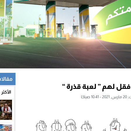
مقالات
ل لهم ” لعبة قذرة “
الأكثر
10: صباحًا