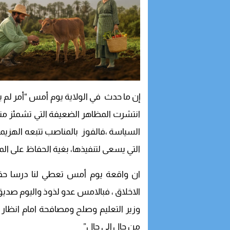
إن ما حدث في الولاية يوم أمس “أمر لم ي
انتشرت المظاهر الضعيفة التي تشمئز م
السياسة ،فالفوز بالمناصب تتبعه الهزيمة
التي يسعى لتنفيذها، بغية الحفاظ على ال
ان واقعة يوم أمس تعطي لنا درسا حقيق
الاخلاق ، فبالامس عدو لذوذ واليوم صديق
وزير التعليم وصلح ومصافحة امام انظار وزي
من حالٍ إلى حالِ”