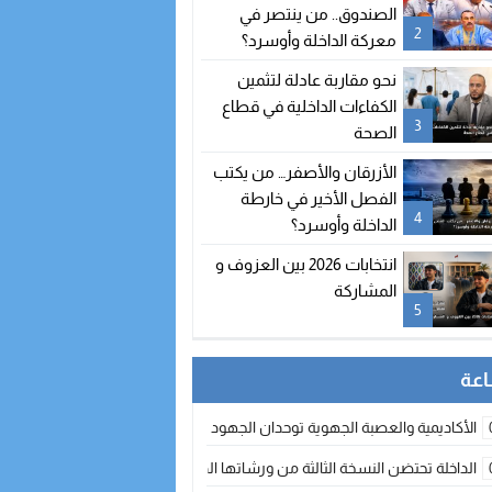
الصندوق.. من ينتصر في
2
معركة الداخلة وأوسرد؟
نحو مقاربة عادلة لتثمين
الكفاءات الداخلية في قطاع
3
الصحة
الأزرقان والأصفر… من يكتب
الفصل الأخير في خارطة
4
الداخلة وأوسرد؟
انتخابات 2026 بين العزوف و
المشاركة
5
الأكاديمية والعصبة الجهوية توحدان الجهود لتطوير الممارسة الكروية بجهة الد
الداخلة تحتضن النسخة الثالثة من ورشاتها الدولية: تكوين متخصص في التراث الأر