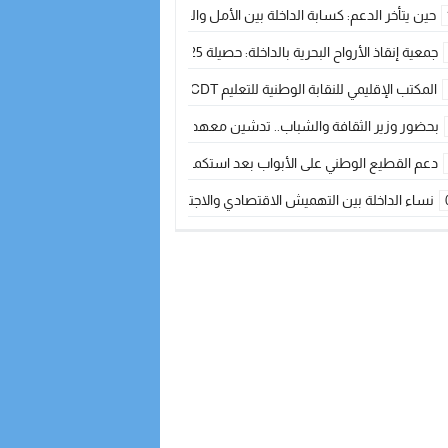
حين يتأخر الدعم: كسابة الداخلة بين الأمل والقلق ؟
جمعية إنقاذ الأرواح البحرية بالداخلة: حصيلة 2025 بين مهام الإنقاذ ومشروع “دار البحار”
المكتب الإقليمي للنقابة الوطنية للتعليم CDT يجتمع مع المدير الإقليمي لمناقشة ملفات جوهرية لنساء ورجال التعليم
بحضور وزير الثقافة والشباب.. تدشين معهد الموسيقى والفنون الكوريغرافية بالداخلة بغلا
دعم القطيع الوطني على الأبواب بعد استكمال الترقيم… الفلاحة المغربية نحو 
نساء الداخلة بين التهميش الاقتصادي والاجتماعي… في المؤسسات الإنتاجية البح
طائرات “لارام” تغيّر مسارها نحو الداخلة بسبب الغبار الكثيف
“مجلس جهة الداخلة وادي الذهب يسلم سيارة إسعاف لدعم مهنيي الصيد التقل
الخطاط ينجا يعطي شارة الانطلاقة… وآسفي تحصد جائزة دوري الكرة الحديدية با
أخنوش يحدد أربع أولويات لمشروع قانون المالية 2026 لمرحلة جديدة من النمو والعدالة الاجتماعية
اجتماع أمني رفيع المستوى: استراتيجية استباقية لتعزيز أمن المملكة
في ذكرى عيد العرش.. الخطاط ينجا يُشيد بالإشعاع التنموي للأقاليم الجنوبية بف