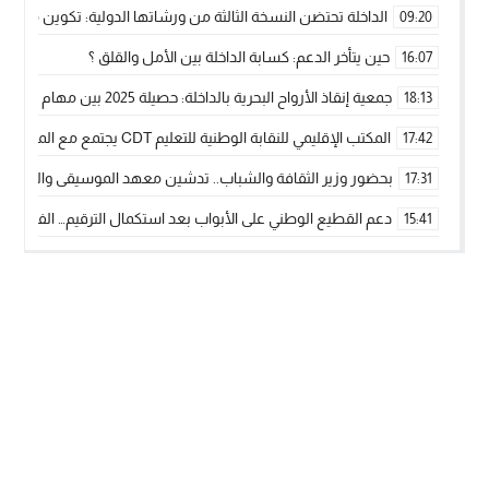
الداخلة تحتضن النسخة الثالثة من ورشاتها الدولية: تكوين متخصص 
09:20
حين يتأخر الدعم: كسابة الداخلة بين الأمل والقلق ؟
16:07
جمعية إنقاذ الأرواح البحرية بالداخلة: حصيلة 2025 بين مهام الإنقاذ ومشروع “دار البحار”
18:13
المكتب الإقليمي للنقابة الوطنية للتعليم CDT يجتمع مع المدير الإقليمي لمناقشة ملفات جوهرية لنساء ورجال التعليم
17:42
بحضور وزير الثقافة والشباب.. تدشين معهد الموسيقى والفنون الكوريغرافي
17:31
دعم القطيع الوطني على الأبواب بعد استكمال الترقيم… الفلاحة 
15:41
نساء الداخلة بين التهميش الاقتصادي والاجتماعي… في المؤسسات ا
09:42
طائرات “لارام” تغيّر مسارها نحو الداخلة بسبب الغبار الكثيف
11:28
“مجلس جهة الداخلة وادي الذهب يسلم سيارة إسعاف لدعم مهنيي
15:51
الخطاط ينجا يعطي شارة الانطلاقة… وآسفي تحصد جائزة دوري الكر
22:08
أخنوش يحدد أربع أولويات لمشروع قانون المالية 2026 لمرحلة جديدة من النمو والعدالة الاجتماعية
20:25
اجتماع أمني رفيع المستوى: استراتيجية استباقية لتعزيز أمن المملك
14:43