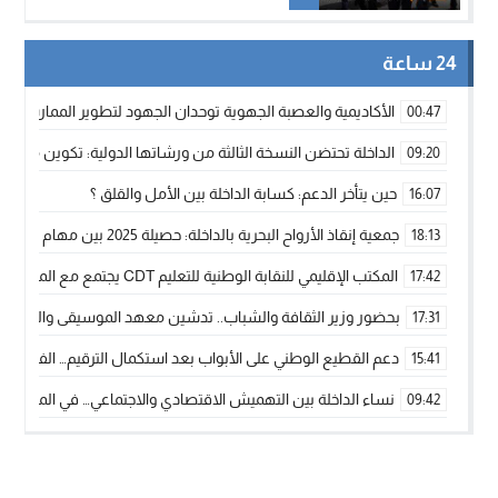
24 ساعة
الأكاديمية والعصبة الجهوية توحدان الجهود لتطوير الممارسة الك
00:47
الداخلة تحتضن النسخة الثالثة من ورشاتها الدولية: تكوين متخصص 
09:20
حين يتأخر الدعم: كسابة الداخلة بين الأمل والقلق ؟
16:07
جمعية إنقاذ الأرواح البحرية بالداخلة: حصيلة 2025 بين مهام الإنقاذ ومشروع “دار البحار”
18:13
المكتب الإقليمي للنقابة الوطنية للتعليم CDT يجتمع مع المدير الإقليمي لمناقشة ملفات جوهرية لنساء ورجال التعليم
17:42
بحضور وزير الثقافة والشباب.. تدشين معهد الموسيقى والفنون الكوريغرافي
17:31
دعم القطيع الوطني على الأبواب بعد استكمال الترقيم… الفلاحة 
15:41
نساء الداخلة بين التهميش الاقتصادي والاجتماعي… في المؤسسات ا
09:42
طائرات “لارام” تغيّر مسارها نحو الداخلة بسبب الغبار الكثيف
11:28
“مجلس جهة الداخلة وادي الذهب يسلم سيارة إسعاف لدعم مهنيي
15:51