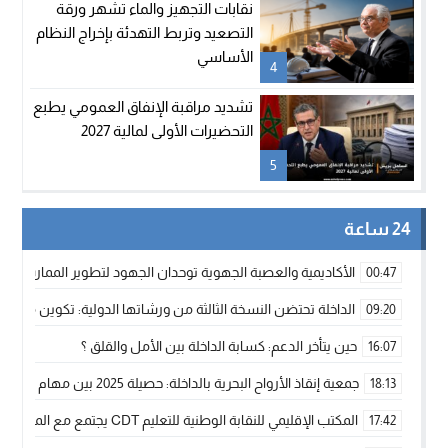
نقابات التجهيز والماء تشهر ورقة
التصعيد وتربط التهدئة بإخراج النظام
الأساسي
4
تشديد مراقبة الإنفاق العمومي يطبع
التحضيرات الأولى لمالية 2027
5
24 ساعة
الأكاديمية والعصبة الجهوية توحدان الجهود لتطوير الممارسة الك
00:47
الداخلة تحتضن النسخة الثالثة من ورشاتها الدولية: تكوين متخصص 
09:20
حين يتأخر الدعم: كسابة الداخلة بين الأمل والقلق ؟
16:07
جمعية إنقاذ الأرواح البحرية بالداخلة: حصيلة 2025 بين مهام الإنقاذ ومشروع “دار البحار”
18:13
المكتب الإقليمي للنقابة الوطنية للتعليم CDT يجتمع مع المدير الإقليمي لمناقشة ملفات جوهرية لنساء ورجال التعليم
17:42