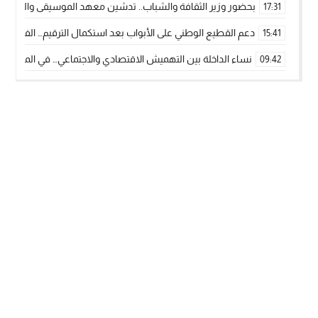
بحضور وزير الثقافة والشباب.. تدشين معهد الموسيقى والفنون الكوريغرافي
17:31
دعم القطيع الوطني على الأبواب بعد استكمال الترقيم… الفلاحة 
15:41
نساء الداخلة بين التهميش الاقتصادي والاجتماعي… في المؤسسات ا
09:42
طائرات “لارام” تغيّر مسارها نحو الداخلة بسبب الغبار الكثيف
11:28
“مجلس جهة الداخلة وادي الذهب يسلم سيارة إسعاف لدعم مهنيي
15:51
الخطاط ينجا يعطي شارة الانطلاقة… وآسفي تحصد جائزة دوري الكر
22:08
أخنوش يحدد أربع أولويات لمشروع قانون المالية 2026 لمرحلة جديدة من النمو والعدالة الاجتماعية
20:25
اجتماع أمني رفيع المستوى: استراتيجية استباقية لتعزيز أمن المملك
14:43
في ذكرى عيد العرش.. الخطاط ينجا يُشيد بالإشعاع التنموي للأقالي
20:20
🥋🔥 بطل من الداخلة يتوج بلقب عالمي في الصين ويكتب فصلاً جديد
09:19
جريدة الساحل بريس
© 2026 جميع الحقوق محفوظة.
تصميم
مجلة الووردبريس