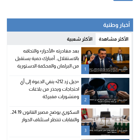
أخبار وطنية
الأكثر مشاهدة
الأكثر شعبية
بعد مغادرته «الأحرار» والتحاقه
بالاستقلال.. أمبارك حمية يستقيل
من البرلمان والمحكمة الدستورية
1
تعلن شغور مقعده
«جيل زد 212» ينفي الدعوة إلى أي
احتجاجات ويحذر من بلاغات
ومنشورات مفبركة
2
السكوري يوضح مصير القانون 24.19..
والنقابات تنتظر استئناف الحوار
3