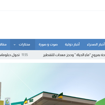
أخبار الصحراء
أخبار دولية
صوت و صورة
مختارات
مقالا
حياة ” وحجز معدات للتقطير
11:55
تحول دبلوماسي لافت.. كولومبيا