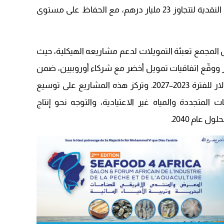
09:19
والأعلاف الحيوانية. كما ارتفعت السيولة النقدية لتتجاوز 23 مليار درهم، مع الحفاظ على مستوى
ل المجمع تعبئة التمويلات لدعم مشاريعه الهيكلية، حيث
ية بقيمة 1.75 مليار دولار ووقّع اتفاقيات تمويل أخضر مع شركاء أوروبيين، ضمن
برنامج استثماري أخضر بقيمة 13 مليار دولار للفترة 2023–2027. وتركز هذه المشاريع على توسيع
ت المتجددة والمياه غير الاعتيادية، والتوجه نحو إنتاج
ل عام 2040.