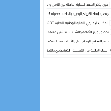
حين يتأخر الدعم: كسابة الداخلة بين الأمل والقلق ؟
جمعية إنقاذ الأرواح البحرية بالداخلة: حصيلة 2025 بين مهام الإنقاذ ومشروع “دار البحار”
المكتب الإقليمي للنقابة الوطنية للتعليم CDT يجتمع مع المدير الإقليمي لمناقشة ملفات جوهرية لنساء ورجال التعليم
بحضور وزير الثقافة والشباب.. تدشين معهد الموسيقى والفنون الكوريغرافية بالداخلة بغلا
دعم القطيع الوطني على الأبواب بعد استكمال الترقيم… الفلاحة المغربية نحو 
نساء الداخلة بين التهميش الاقتصادي والاجتماعي… في المؤسسات الإنتاجية البح
طائرات “لارام” تغيّر مسارها نحو الداخلة بسبب الغبار الكثيف
“مجلس جهة الداخلة وادي الذهب يسلم سيارة إسعاف لدعم مهنيي الصيد التقل
الخطاط ينجا يعطي شارة الانطلاقة… وآسفي تحصد جائزة دوري الكرة الحديدية با
أخنوش يحدد أربع أولويات لمشروع قانون المالية 2026 لمرحلة جديدة من النمو والعدالة الاجتماعية
اجتماع أمني رفيع المستوى: استراتيجية استباقية لتعزيز أمن المملكة
في ذكرى عيد العرش.. الخطاط ينجا يُشيد بالإشعاع التنموي للأقاليم الجنوبية بف