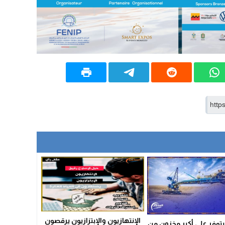
الإنتهازيون والإبتزازيون يرقصون
توفر على أكبر مخزون من