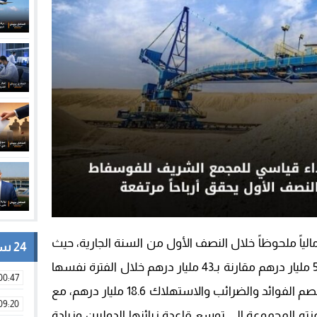
اً ملحوظاً خلال النصف الأول من السنة الجارية، حيث
24 ساعة
ارتفع رقم معاملاته ليصل إلى أكثر من 52 مليار درهم مقارنة بـ43 مليار درهم خلال الفترة نفسها
00:47
من العام الماضي. وبلغ الربح الخام قبل خصم الفوائد والضرائب والاستهلاك 18.6 مليار درهم، مع
09:20
ة، وهو ما عزته المجموعة إلى توسع قاعدة زبائنها الدوليين وزيادة