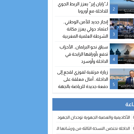
لـ”رايان إير” يعزز الربط الجوي
2
للداخلة مع أوروبا
إنجاز جديد للأمن الوطني..
اعتماد دولي يعزز مكانة
3
الشرطة العلمية المغربية
سباق نحو البرلمان.. الأحزاب
تدفع بأوراقها الرابحة في
4
الداخلة وأوسرد
زيارة مرتقبة لفوزي لقجع إلى
الداخلة.. آمال معلقة على
5
دفعة جديدة للرياضة بالجهة
الأكاديمية والعصبة الجهوية توحدان الجهود لتطوير الممارسة الكروية بجهة الد
الداخلة تحتضن النسخة الثالثة من ورشاتها الدولية: تكوين متخصص في التراث الأر