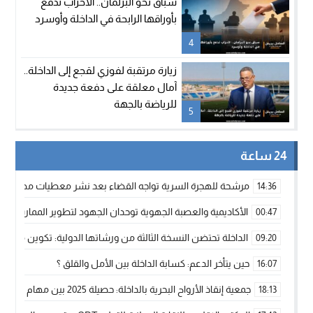
سباق نحو البرلمان.. الأحزاب تدفع
بأوراقها الرابحة في الداخلة وأوسرد
4
زيارة مرتقبة لفوزي لقجع إلى الداخلة..
آمال معلقة على دفعة جديدة
للرياضة بالجهة
5
24 ساعة
مرشحة للهجرة السرية تواجه القضاء بعد نشر معطيات مضللة
14:36
الأكاديمية والعصبة الجهوية توحدان الجهود لتطوير الممارسة الك
00:47
الداخلة تحتضن النسخة الثالثة من ورشاتها الدولية: تكوين متخصص 
09:20
حين يتأخر الدعم: كسابة الداخلة بين الأمل والقلق ؟
16:07
جمعية إنقاذ الأرواح البحرية بالداخلة: حصيلة 2025 بين مهام الإنقاذ ومشروع “دار البحار”
18:13