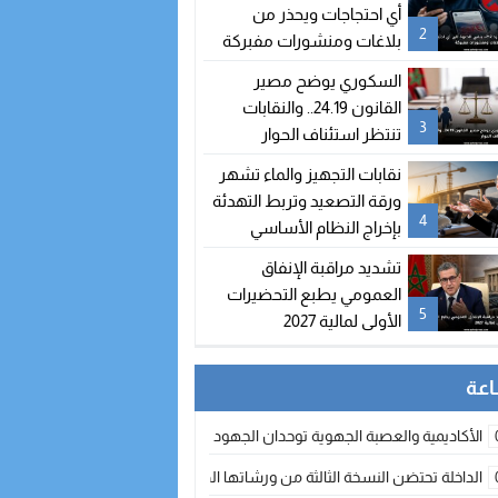
شغور مقعده
أي احتجاجات ويحذر من
2
بلاغات ومنشورات مفبركة
السكوري يوضح مصير
القانون 24.19.. والنقابات
3
تنتظر استئناف الحوار
نقابات التجهيز والماء تشهر
ورقة التصعيد وتربط التهدئة
4
بإخراج النظام الأساسي
تشديد مراقبة الإنفاق
العمومي يطبع التحضيرات
5
الأولى لمالية 2027
الأكاديمية والعصبة الجهوية توحدان الجهود لتطوير الممارسة الكروية بجهة الد
الداخلة تحتضن النسخة الثالثة من ورشاتها الدولية: تكوين متخصص في التراث الأر