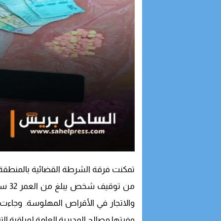
من ت
والاتجار في الأقراص المهلوسة. وجاءت ه
وفرتها مصالح المديرية العامة لمراقبة الت