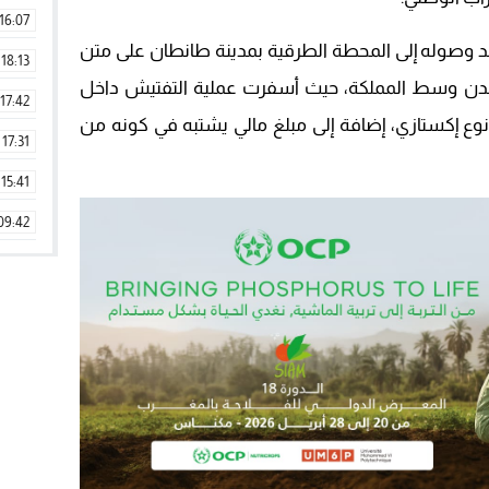
16:07
د وصوله إلى المحطة الطرقية بمدينة طانطان على متن
18:13
 مدن وسط المملكة، حيث أسفرت عملية التفتيش داخل
17:42
 مهلوساً من نوع إكستازي، إضافة إلى مبلغ مالي يشتبه في كونه من
17:31
15:41
09:42
11:28
15:51
22:08
20:25
14:43
20:20