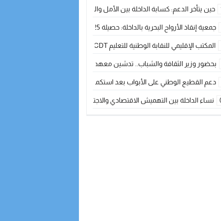
حين يتأخر الدعم: كسابة الداخلة بين الأمل والقلق ؟
جمعية إنقاذ الأرواح البحرية بالداخلة: حصيلة 2025 بين مهام الإنقاذ ومشروع “دار البحار”
المكتب الإقليمي للنقابة الوطنية للتعليم CDT يجتمع مع المدير الإقليمي لمناقشة ملفات جوهرية لنساء ورجال التعليم
بحضور وزير الثقافة والشباب.. تدشين معهد الموسيقى والفنون الكوريغرافية بالداخلة بغلا
دعم القطيع الوطني على الأبواب بعد استكمال الترقيم… الفلاحة المغربية نحو 
نساء الداخلة بين التهميش الاقتصادي والاجتماعي… في المؤسسات الإنتاجية البح
طائرات “لارام” تغيّر مسارها نحو الداخلة بسبب الغبار الكثيف
“مجلس جهة الداخلة وادي الذهب يسلم سيارة إسعاف لدعم مهنيي الصيد التقل
الخطاط ينجا يعطي شارة الانطلاقة… وآسفي تحصد جائزة دوري الكرة الحديدية با
أخنوش يحدد أربع أولويات لمشروع قانون المالية 2026 لمرحلة جديدة من النمو والعدالة الاجتماعية
اجتماع أمني رفيع المستوى: استراتيجية استباقية لتعزيز أمن المملكة
في ذكرى عيد العرش.. الخطاط ينجا يُشيد بالإشعاع التنموي للأقاليم الجنوبية بف