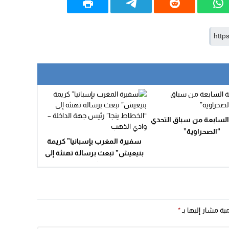
15:51
22:08
20:25
14:43
20:20
السابعة من سباق التحدي
“الصحراوية”
سفيرة المغرب بإسبانيا” كريمة
بنيعيش” تبعث برسالة تهنئة إلى
“الخطاط ينجا” رئيس جهة الداخلة
– وادي الذهب
مية مشار إليها بـ
*