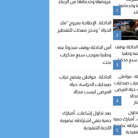
عروضها وخدماتها من الزبناء
1
الداخلة.. الإطاحة بمروج “ماء
الحياة ” وحجز معدات للتقطير
2
أمن الداخلة يوقف مبحوثا عنه
وطنيا بموجب سبع مذكرات
بحث
3
الداخلة.. مواطن يفضح غياب
صيدليات الحراسة: حياة
المرضى ليست مجالا
للاستهتار
4
بعد تداول إشاعات.. أمبارك
حمية ينفي اشتراطه عضوية
اللجنة التنفيذية
5