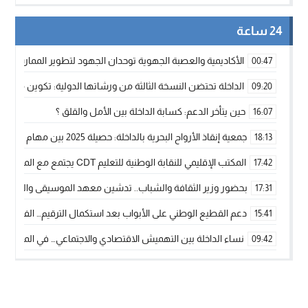
24 ساعة
الأكاديمية والعصبة الجهوية توحدان الجهود لتطوير الممارسة الك
00:47
الداخلة تحتضن النسخة الثالثة من ورشاتها الدولية: تكوين متخصص 
09:20
حين يتأخر الدعم: كسابة الداخلة بين الأمل والقلق ؟
16:07
جمعية إنقاذ الأرواح البحرية بالداخلة: حصيلة 2025 بين مهام الإنقاذ ومشروع “دار البحار”
18:13
المكتب الإقليمي للنقابة الوطنية للتعليم CDT يجتمع مع المدير الإقليمي لمناقشة ملفات جوهرية لنساء ورجال التعليم
17:42
بحضور وزير الثقافة والشباب.. تدشين معهد الموسيقى والفنون الكوريغرافي
17:31
دعم القطيع الوطني على الأبواب بعد استكمال الترقيم… الفلاحة 
15:41
نساء الداخلة بين التهميش الاقتصادي والاجتماعي… في المؤسسات ا
09:42
طائرات “لارام” تغيّر مسارها نحو الداخلة بسبب الغبار الكثيف
11:28
“مجلس جهة الداخلة وادي الذهب يسلم سيارة إسعاف لدعم مهنيي
15:51