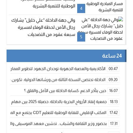
الوطنية للتنمية البشرية
4
والي جهة الداخلة “علي خليل” يشارك
رجال الأمن لحظة الوفاء لمسيرة
سبعة عقود من التضحيات
5
24 ساعة
الأكاديمية والعصبة الجهوية توحدان الجهود لتطوير الممارسة الك
00:47
الداخلة تحتضن النسخة الثالثة من ورشاتها الدولية: تكوين متخصص 
09:20
حين يتأخر الدعم: كسابة الداخلة بين الأمل والقلق ؟
16:07
جمعية إنقاذ الأرواح البحرية بالداخلة: حصيلة 2025 بين مهام الإنقاذ ومشروع “دار البحار”
18:13
المكتب الإقليمي للنقابة الوطنية للتعليم CDT يجتمع مع المدير الإقليمي لمناقشة ملفات جوهرية لنساء ورجال التعليم
17:42
بحضور وزير الثقافة والشباب.. تدشين معهد الموسيقى والفنون الكوريغرافي
17:31