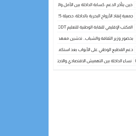
حين يتأخر الدعم: كسابة الداخلة بين الأمل والقلق ؟
جمعية إنقاذ الأرواح البحرية بالداخلة: حصيلة 2025 بين مهام الإنقاذ ومشروع “دار البحار”
المكتب الإقليمي للنقابة الوطنية للتعليم CDT يجتمع مع المدير الإقليمي لمناقشة ملفات جوهرية لنساء ورجال التعليم
بحضور وزير الثقافة والشباب.. تدشين معهد الموسيقى والفنون الكوريغرافية بالداخلة بغلا
دعم القطيع الوطني على الأبواب بعد استكمال الترقيم… الفلاحة المغربية نحو 
نساء الداخلة بين التهميش الاقتصادي والاجتماعي… في المؤسسات الإنتاجية البح
طائرات “لارام” تغيّر مسارها نحو الداخلة بسبب الغبار الكثيف
“مجلس جهة الداخلة وادي الذهب يسلم سيارة إسعاف لدعم مهنيي الصيد التقل
الخطاط ينجا يعطي شارة الانطلاقة… وآسفي تحصد جائزة دوري الكرة الحديدية با
أخنوش يحدد أربع أولويات لمشروع قانون المالية 2026 لمرحلة جديدة من النمو والعدالة الاجتماعية
اجتماع أمني رفيع المستوى: استراتيجية استباقية لتعزيز أمن المملكة
في ذكرى عيد العرش.. الخطاط ينجا يُشيد بالإشعاع التنموي للأقاليم الجنوبية بف