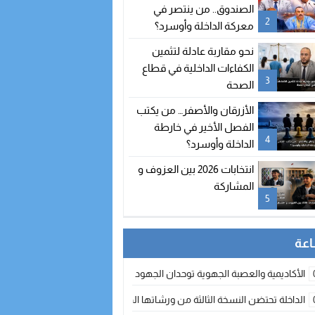
الصندوق.. من ينتصر في
2
معركة الداخلة وأوسرد؟
نحو مقاربة عادلة لتثمين
الكفاءات الداخلية في قطاع
3
الصحة
الأزرقان والأصفر… من يكتب
الفصل الأخير في خارطة
4
الداخلة وأوسرد؟
انتخابات 2026 بين العزوف و
المشاركة
5
الأكاديمية والعصبة الجهوية توحدان الجهود لتطوير الممارسة الكروية بجهة الد
الداخلة تحتضن النسخة الثالثة من ورشاتها الدولية: تكوين متخصص في التراث الأر