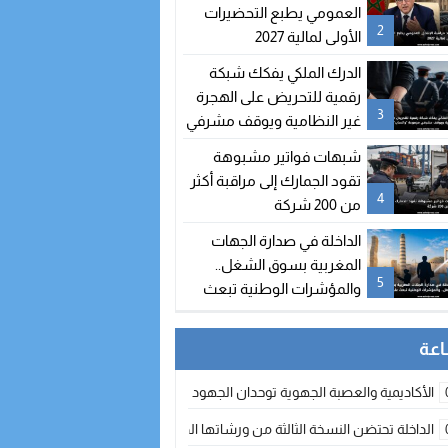
العمومي يطبع التحضيرات
2
الأولى لمالية 2027
الدرك الملكي يفكك شبكة
رقمية للتحريض على الهجرة
3
غير النظامية ويوقف مشرفي
مجموعة “واتساب” بالفنيدق
شبهات فواتير مشبوهة
تقود الجمارك إلى مراقبة أكثر
4
من 200 شركة
الداخلة في صدارة الجهات
المغربية بسوق الشغل..
5
والمؤشرات الوطنية تبعث
على التفاؤل
الأكاديمية والعصبة الجهوية توحدان الجهود لتطوير الممارسة الكروية بجهة الد
الداخلة تحتضن النسخة الثالثة من ورشاتها الدولية: تكوين متخصص في التراث الأر