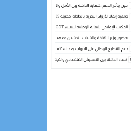
حين يتأخر الدعم: كسابة الداخلة بين الأمل والقلق ؟
جمعية إنقاذ الأرواح البحرية بالداخلة: حصيلة 2025 بين مهام الإنقاذ ومشروع “دار البحار”
المكتب الإقليمي للنقابة الوطنية للتعليم CDT يجتمع مع المدير الإقليمي لمناقشة ملفات جوهرية لنساء ورجال التعليم
بحضور وزير الثقافة والشباب.. تدشين معهد الموسيقى والفنون الكوريغرافية بالداخلة بغلا
دعم القطيع الوطني على الأبواب بعد استكمال الترقيم… الفلاحة المغربية نحو 
نساء الداخلة بين التهميش الاقتصادي والاجتماعي… في المؤسسات الإنتاجية البح
طائرات “لارام” تغيّر مسارها نحو الداخلة بسبب الغبار الكثيف
“مجلس جهة الداخلة وادي الذهب يسلم سيارة إسعاف لدعم مهنيي الصيد التقل
الخطاط ينجا يعطي شارة الانطلاقة… وآسفي تحصد جائزة دوري الكرة الحديدية با
أخنوش يحدد أربع أولويات لمشروع قانون المالية 2026 لمرحلة جديدة من النمو والعدالة الاجتماعية
اجتماع أمني رفيع المستوى: استراتيجية استباقية لتعزيز أمن المملكة
في ذكرى عيد العرش.. الخطاط ينجا يُشيد بالإشعاع التنموي للأقاليم الجنوبية بف