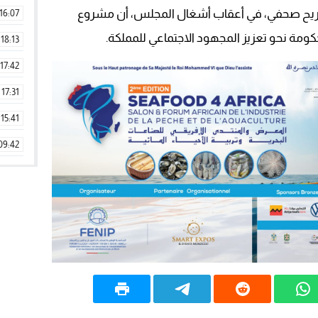
ريح صحفي، في أعقاب أشغال المجلس، أن مشروع
16:07
18:13
17:42
17:31
15:41
09:42
11:28
15:51
22:08
20:25
14:43
20:20