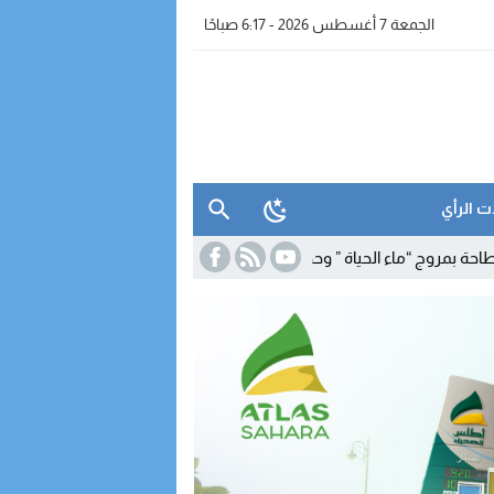
الجمعة 7 أغسطس 2026 - 6:17 صباحًا
ت الرأي
اء الحياة ” وحجز معدات للتقطير
19:39
برنامج شتوي غير مسبوق لـ”رايان إير”