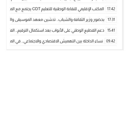
المكتب الإقليمي للنقابة الوطنية للتعليم CDT يجتمع مع المدير الإقليمي لمناقشة ملفات جوهرية لنساء ورجال التعليم
17:42
بحضور وزير الثقافة والشباب.. تدشين معهد الموسيقى والفنون الكوريغرافي
17:31
دعم القطيع الوطني على الأبواب بعد استكمال الترقيم… الفلاحة 
15:41
نساء الداخلة بين التهميش الاقتصادي والاجتماعي… في المؤسسات ا
09:42
طائرات “لارام” تغيّر مسارها نحو الداخلة بسبب الغبار الكثيف
11:28
“مجلس جهة الداخلة وادي الذهب يسلم سيارة إسعاف لدعم مهنيي
15:51
الخطاط ينجا يعطي شارة الانطلاقة… وآسفي تحصد جائزة دوري الكر
22:08
أخنوش يحدد أربع أولويات لمشروع قانون المالية 2026 لمرحلة جديدة من النمو والعدالة الاجتماعية
20:25
اجتماع أمني رفيع المستوى: استراتيجية استباقية لتعزيز أمن المملك
14:43
في ذكرى عيد العرش.. الخطاط ينجا يُشيد بالإشعاع التنموي للأقالي
20:20
🥋🔥 بطل من الداخلة يتوج بلقب عالمي في الصين ويكتب فصلاً جديد
09:19