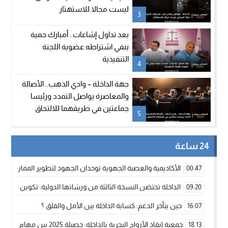
ليست مجالا للاستهتار
3
بعد تداول إشاعات.. أمبارك حمية
ينفي اشتراطه عضوية اللجنة
التنفيذية
4
جهة الداخلة – وادي الذهب.. الأصالة
والمعاصرة يواصل التمدد ورئيسا
جماعتين في طريقهما للالتحاق
5
بالحزب
24 ساعة
الأكاديمية والعصبة الجهوية توحدان الجهود لتطوير الممارسة الك
00:47
الداخلة تحتضن النسخة الثالثة من ورشاتها الدولية: تكوين متخصص 
09:20
حين يتأخر الدعم: كسابة الداخلة بين الأمل والقلق ؟
16:07
جمعية إنقاذ الأرواح البحرية بالداخلة: حصيلة 2025 بين مهام الإنقاذ ومشروع “دار البحار”
18:13