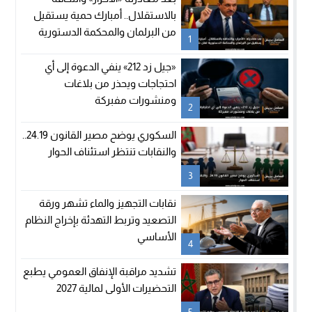
بالاستقلال.. أمبارك حمية يستقيل
من البرلمان والمحكمة الدستورية
1
تعلن شغور مقعده
«جيل زد 212» ينفي الدعوة إلى أي
احتجاجات ويحذر من بلاغات
ومنشورات مفبركة
2
السكوري يوضح مصير القانون 24.19..
والنقابات تنتظر استئناف الحوار
3
نقابات التجهيز والماء تشهر ورقة
التصعيد وتربط التهدئة بإخراج النظام
الأساسي
4
تشديد مراقبة الإنفاق العمومي يطبع
التحضيرات الأولى لمالية 2027
5