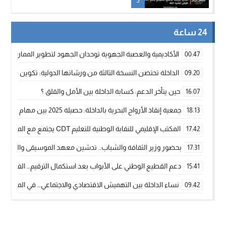
24 ساعة
الأكاديمية والعصبة الجهوية توحدان الجهود لتطوير الممارسة الك
00:47
الداخلة تحتضن النسخة الثالثة من ورشاتها الدولية: تكوين متخصص 
09:20
حين يتأخر الدعم: كسابة الداخلة بين الأمل والقلق ؟
16:07
جمعية إنقاذ الأرواح البحرية بالداخلة: حصيلة 2025 بين مهام الإنقاذ ومشروع “دار البحار”
18:13
المكتب الإقليمي للنقابة الوطنية للتعليم CDT يجتمع مع المدير الإقليمي لمناقشة ملفات جوهرية لنساء ورجال التعليم
17:42
بحضور وزير الثقافة والشباب.. تدشين معهد الموسيقى والفنون الكوريغرافي
17:31
دعم القطيع الوطني على الأبواب بعد استكمال الترقيم… الفلاحة 
15:41
نساء الداخلة بين التهميش الاقتصادي والاجتماعي… في المؤسسات ا
09:42
طائرات “لارام” تغيّر مسارها نحو الداخلة بسبب الغبار الكثيف
11:28
“مجلس جهة الداخلة وادي الذهب يسلم سيارة إسعاف لدعم مهنيي
15:51