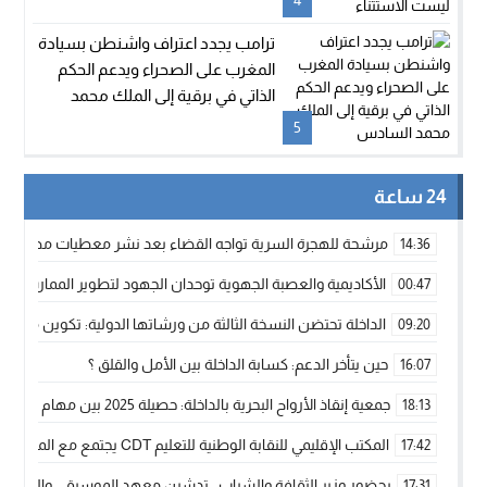
4
ترامب يجدد اعتراف واشنطن بسيادة
المغرب على الصحراء ويدعم الحكم
الذاتي في برقية إلى الملك محمد
السادس
5
24 ساعة
مرشحة للهجرة السرية تواجه القضاء بعد نشر معطيات مضللة
14:36
الأكاديمية والعصبة الجهوية توحدان الجهود لتطوير الممارسة الك
00:47
الداخلة تحتضن النسخة الثالثة من ورشاتها الدولية: تكوين متخصص 
09:20
حين يتأخر الدعم: كسابة الداخلة بين الأمل والقلق ؟
16:07
جمعية إنقاذ الأرواح البحرية بالداخلة: حصيلة 2025 بين مهام الإنقاذ ومشروع “دار البحار”
18:13
المكتب الإقليمي للنقابة الوطنية للتعليم CDT يجتمع مع المدير الإقليمي لمناقشة ملفات جوهرية لنساء ورجال التعليم
17:42
بحضور وزير الثقافة والشباب.. تدشين معهد الموسيقى والفنون الكوريغرافي
17:31