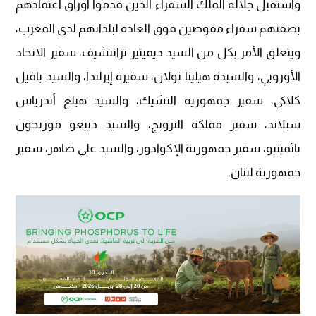
واستقبل جلالة الملك السفراء الذين قدموا أوراق اعتمادهم
بصفتهم سفراء مفوضين فوق العادة لبلدانهم لدى المغرب،
ويتعلق الأمر بكل من السيد ديميتير تزانتشيف، سفير الاتحاد
الأوروبي، والسيدة هيلينا نولان، سفيرة إيرلندا، والسيد بافيل
كلاكي، سفير جمهورية التشيك، والسيد هيلغ أندرياس
سيلاند، سفير مملكة النرويج، والسيد دييغو موريخون
باثمينيو، سفير جمهورية الإكوادور، والسيد علي ضاهر، سفير
جمهورية لبنان.