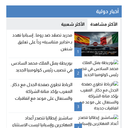
أخبار دولية
الأكثر مشاهدة
الأكثر شعبية
مدريد تصعّد ضد روما.. إسبانيا تهدد
بـ«تدابير متناسبة» رداً على تعليق
شنغن
1
بوريطة يمثل الملك محمد السادس
في تنصيب رئيس كولومبيا الجديد
2
الرباط تطوي صفحة الجدل مع دكار..
المغرب يؤكد متانة الشراكة
والسنغال على موعد مع اتفاقيات
جديدة
3
سانشيز: إيطاليا تتصدر أعداد
المهاجرين وإسبانيا ليست الاستثناء