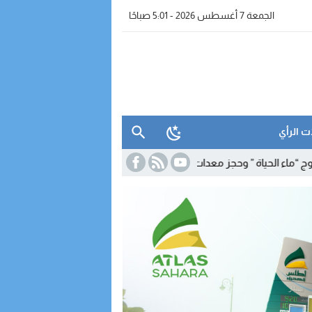
الجمعة 7 أغسطس 2026 - 5:01 صباحًا
ت الرأي
حياة ” وحجز معدات للتقطير
19:39
برنامج شتوي غير مسبوق لـ”رايان إير” يعز