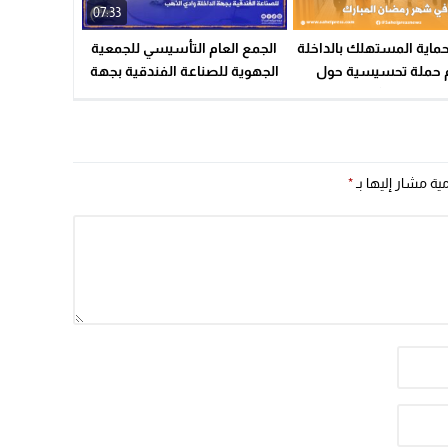
22:08
07:33
20:25
ماية المستهلك بالداخلة
الجمع العام التأسيسي للجمعية
 حملة تحسيسية حول
الجهوية للصناعة الفندقية بجهة
14:43
هلاك في شهر رمضان
الداخلة وادي الذهب
المبارك
20:20
09:19
مية مشار إليها بـ
*