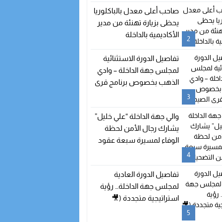
صاحب أعلى معدل بالباكلوريا
يحظى بزيارة تهنئة من مدير
الأكاديمية بالداخلة
2
تفاصيل الدورة الاستثنائية
لمجلس جهة الداخلة – وادي
الذهب بخصوص برنامج قرى
الصيد
3
والي جهة الداخلة “علي خليل”
يشارك رجال الأمن لحظة
الوفاء لمسيرة سبعة عقود
من التضحيات
4
تفاصيل الدورة العادية
لمجلس جهة الداخلة… رؤية
استراتيجية متجددة (🎥
فيديو)
5