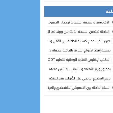
الأكاديمية والعصبة الجهوية توحدان الجهود لتطوير الممارسة الكروية بجهة الد
الداخلة تحتضن النسخة الثالثة من ورشاتها الدولية: تكوين متخصص في التراث الأر
حين يتأخر الدعم: كسابة الداخلة بين الأمل والقلق ؟
جمعية إنقاذ الأرواح البحرية بالداخلة: حصيلة 2025 بين مهام الإنقاذ ومشروع “دار البحار”
المكتب الإقليمي للنقابة الوطنية للتعليم CDT يجتمع مع المدير الإقليمي لمناقشة ملفات جوهرية لنساء ورجال التعليم
بحضور وزير الثقافة والشباب.. تدشين معهد الموسيقى والفنون الكوريغرافية بالداخلة بغلا
دعم القطيع الوطني على الأبواب بعد استكمال الترقيم… الفلاحة المغربية نحو 
نساء الداخلة بين التهميش الاقتصادي والاجتماعي… في المؤسسات الإنتاجية البح
طائرات “لارام” تغيّر مسارها نحو الداخلة بسبب الغبار الكثيف
“مجلس جهة الداخلة وادي الذهب يسلم سيارة إسعاف لدعم مهنيي الصيد التقل