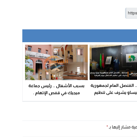
.. القنصل العام لجمهورية
بسبب الأشغال .. رئيس جماعة
بيساو يشرف على تنظيم
ميجيك في قفص الإتهام .
احتفال بيوم إفريقيا
مية مشار إليها بـ
*