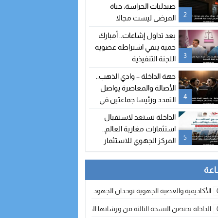
صيدليات الحراسة: حياة
2
المرضى ليست مجالا
للاستهتار
بعد تداول إشاعات.. أمبارك
حمية ينفي اشتراطه عضوية
3
اللجنة التنفيذية
جهة الداخلة – وادي الذهب..
الأصالة والمعاصرة يواصل
4
التمدد ورئيسا جماعتين في
طريقهما للالتحاق بالحزب
الداخلة تستعد لاستقبال
استثمارات مغاربة العالم..
5
المركز الجهوي للاستثمار
يطلق النسخة الثانية من
أسبوع الاستثمار
الأكاديمية والعصبة الجهوية توحدان الجهود لتطوير الممارسة الكروية بجهة الد
الداخلة تحتضن النسخة الثالثة من ورشاتها الدولية: تكوين متخصص في التراث الأر