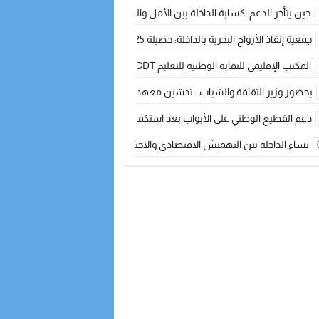
حين يتأخر الدعم: كسابة الداخلة بين الأمل والقلق ؟
جمعية إنقاذ الأرواح البحرية بالداخلة: حصيلة 2025 بين مهام الإنقاذ ومشروع “دار البحار”
المكتب الإقليمي للنقابة الوطنية للتعليم CDT يجتمع مع المدير الإقليمي لمناقشة ملفات جوهرية لنساء ورجال التعليم
بحضور وزير الثقافة والشباب.. تدشين معهد الموسيقى والفنون الكوريغرافية بالداخلة بغلا
دعم القطيع الوطني على الأبواب بعد استكمال الترقيم… الفلاحة المغربية نحو 
نساء الداخلة بين التهميش الاقتصادي والاجتماعي… في المؤسسات الإنتاجية البح
طائرات “لارام” تغيّر مسارها نحو الداخلة بسبب الغبار الكثيف
“مجلس جهة الداخلة وادي الذهب يسلم سيارة إسعاف لدعم مهنيي الصيد التقل
الخطاط ينجا يعطي شارة الانطلاقة… وآسفي تحصد جائزة دوري الكرة الحديدية با
أخنوش يحدد أربع أولويات لمشروع قانون المالية 2026 لمرحلة جديدة من النمو والعدالة الاجتماعية
اجتماع أمني رفيع المستوى: استراتيجية استباقية لتعزيز أمن المملكة
في ذكرى عيد العرش.. الخطاط ينجا يُشيد بالإشعاع التنموي للأقاليم الجنوبية بف