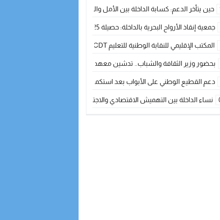
حين يتأخر الدعم: كسابة الداخلة بين الأمل والقلق ؟
جمعية إنقاذ الأرواح البحرية بالداخلة: حصيلة 2025 بين مهام الإنقاذ ومشروع “دار البحار”
المكتب الإقليمي للنقابة الوطنية للتعليم CDT يجتمع مع المدير الإقليمي لمناقشة ملفات جوهرية لنساء ورجال التعليم
بحضور وزير الثقافة والشباب.. تدشين معهد الموسيقى والفنون الكوريغرافية بالداخلة بغلا
دعم القطيع الوطني على الأبواب بعد استكمال الترقيم… الفلاحة المغربية نحو 
نساء الداخلة بين التهميش الاقتصادي والاجتماعي… في المؤسسات الإنتاجية البح
طائرات “لارام” تغيّر مسارها نحو الداخلة بسبب الغبار الكثيف
“مجلس جهة الداخلة وادي الذهب يسلم سيارة إسعاف لدعم مهنيي الصيد التقل
الخطاط ينجا يعطي شارة الانطلاقة… وآسفي تحصد جائزة دوري الكرة الحديدية با
أخنوش يحدد أربع أولويات لمشروع قانون المالية 2026 لمرحلة جديدة من النمو والعدالة الاجتماعية
اجتماع أمني رفيع المستوى: استراتيجية استباقية لتعزيز أمن المملكة
في ذكرى عيد العرش.. الخطاط ينجا يُشيد بالإشعاع التنموي للأقاليم الجنوبية بف