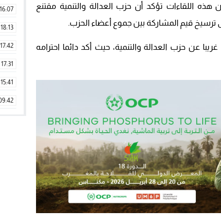
 البوهالة في تصريح لـ Pjd.ma، أن هذه اللقاءات تؤكد أن حزب العدالة والتنمية مقتنع
16:07
 ترسيخ قيم المشاركة بين جموع أعضاء الحزب.
18:13
17:42
غريبا عن حزب العدالة والتنمية، حيث أكد دائما احترامه
17:31
15:41
09:42
11:28
15:51
22:08
20:25
14:43
20:20