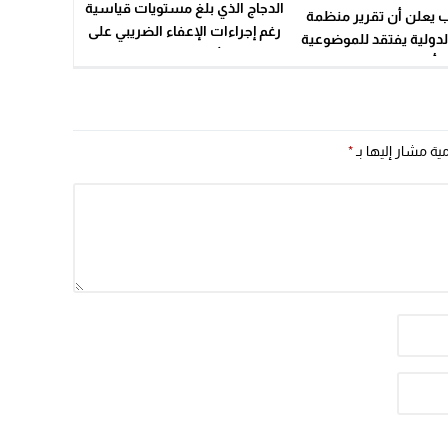
الدجاج الذي بلغ مستويات قياسية
 يعلن أن تقرير منظمة
رغم إجراءات الإعفاء الضريبي على
لدولية يفتقد للموضوعية
الأعلاف المركبة
 أحكام قيمة واتهامات
ءات غير مبررة من حيث
قائع والحجج والأدلة
مية مشار إليها بـ
*