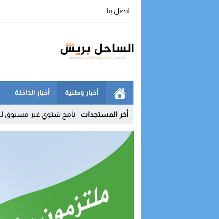
اتصل بنا
أخبار وطنية
أخبار الداخلة
 وحجز معدات للتقطير
19:39
أخر المستجدات
برنامج شتوي غير مسبوق لـ”رايان إير” يعزز الرب