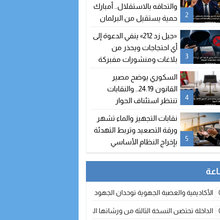
والتحاقه بالاستقلال.. أمبارك
2
حمية يستقيل من البرلمان
والمحكمة الدستورية تعلن
«جيل زد 212» ينفي الدعوة إلى
شغور مقعده
أي احتجاجات ويحذر من
3
بلاغات ومنشورات مفبركة
السكوري يوضح مصير
القانون 24.19.. والنقابات
4
تنتظر استئناف الحوار
نقابات التجهيز والماء تشهر
ورقة التصعيد وتربط التهدئة
5
بإخراج النظام الأساسي
الأكاديمية والعصبة الجهوية توحدان الجهود لتطوير الممارسة الكروية بجهة الد
الداخلة تحتضن النسخة الثالثة من ورشاتها الدولية: تكوين متخصص في التراث الأر