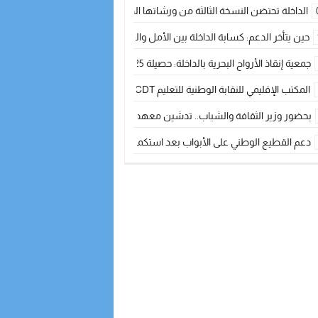
الداخلة تحتضن النسخة الثالثة من ورشاتها الدولية: تكوين متخصص في التراث الأر
حين يتأخر الدعم: كسابة الداخلة بين الأمل والقلق ؟
جمعية إنقاذ الأرواح البحرية بالداخلة: حصيلة 2025 بين مهام الإنقاذ ومشروع “دار البحار”
المكتب الإقليمي للنقابة الوطنية للتعليم CDT يجتمع مع المدير الإقليمي لمناقشة ملفات جوهرية لنساء ورجال التعليم
بحضور وزير الثقافة والشباب.. تدشين معهد الموسيقى والفنون الكوريغرافية بالداخلة بغلا
دعم القطيع الوطني على الأبواب بعد استكمال الترقيم… الفلاحة المغربية نحو 
نساء الداخلة بين التهميش الاقتصادي والاجتماعي… في المؤسسات الإنتاجية البح
طائرات “لارام” تغيّر مسارها نحو الداخلة بسبب الغبار الكثيف
“مجلس جهة الداخلة وادي الذهب يسلم سيارة إسعاف لدعم مهنيي الصيد التقل
الخطاط ينجا يعطي شارة الانطلاقة… وآسفي تحصد جائزة دوري الكرة الحديدية با
أخنوش يحدد أربع أولويات لمشروع قانون المالية 2026 لمرحلة جديدة من النمو والعدالة الاجتماعية
اجتماع أمني رفيع المستوى: استراتيجية استباقية لتعزيز أمن المملكة