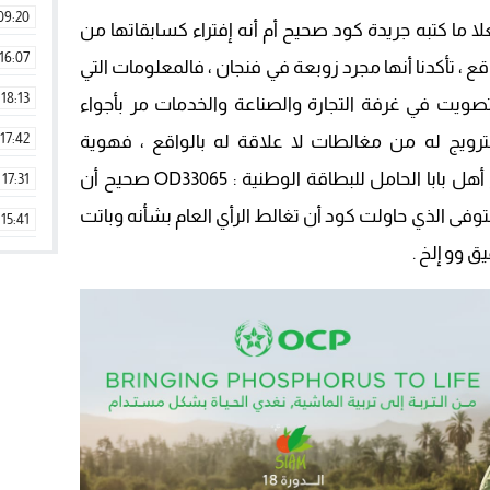
09:20
 ما كتبه جريدة كود صحيح أم أنه إفتراء كسابقاتها من
16:07
قع ، تأكدنا أنها مجرد زوبعة في فنجان ، فالمعلومات التي
18:13
تصويت في غرفة التجارة والصناعة والخدمات مر بأجواء
17:42
لترويج له من مغالطات لا علاقة له بالواقع ، فهوية
المصوت الذي توصلنا بنسخة منها صالح أهل بابا الحامل للبطاقة الوطنية : OD33065 صحيح أن
17:31
ى الذي حاولت كود أن تغالط الرأي العام بشأنه وباتت
15:41
ق وو إلخ .
09:42
11:28
15:51
22:08
20:25
14:43