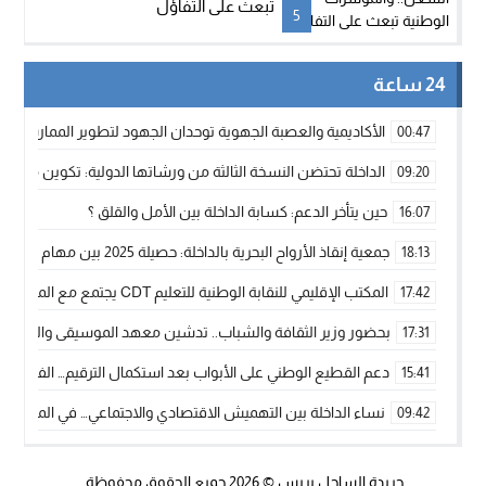
تبعث على التفاؤل
5
24 ساعة
الأكاديمية والعصبة الجهوية توحدان الجهود لتطوير الممارسة الك
00:47
الداخلة تحتضن النسخة الثالثة من ورشاتها الدولية: تكوين متخصص 
09:20
حين يتأخر الدعم: كسابة الداخلة بين الأمل والقلق ؟
16:07
جمعية إنقاذ الأرواح البحرية بالداخلة: حصيلة 2025 بين مهام الإنقاذ ومشروع “دار البحار”
18:13
المكتب الإقليمي للنقابة الوطنية للتعليم CDT يجتمع مع المدير الإقليمي لمناقشة ملفات جوهرية لنساء ورجال التعليم
17:42
بحضور وزير الثقافة والشباب.. تدشين معهد الموسيقى والفنون الكوريغرافي
17:31
دعم القطيع الوطني على الأبواب بعد استكمال الترقيم… الفلاحة 
15:41
نساء الداخلة بين التهميش الاقتصادي والاجتماعي… في المؤسسات ا
09:42
طائرات “لارام” تغيّر مسارها نحو الداخلة بسبب الغبار الكثيف
11:28
جريدة الساحل بريس
© 2026 جميع الحقوق محفوظة.