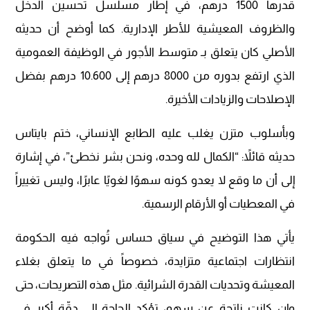
قدرها 1500 درهم، في إطار مسلسل تحسين الدخل
والظروف المعيشية للأطر الإدارية. كما أوضح أن حديثه
الأصلي كان يتعلق بـ متوسط الأجور في الوظيفة العمومية
الذي ارتفع بدوره من 8000 درهم إلى 10.600 درهم بفضل
الإصلاحات والزيادات الأخيرة.
وبأسلوب متزن يغلب عليه الطابع الإنساني، ختم بايتاس
حديثه قائلاً: “الكمال لله وحده، ونحن بشر نخطئ”، في إشارة
إلى أن ما وقع لا يعدو كونه سهوًا لغويًا عابرًا، وليس تغييراً
في المعطيات أو الأرقام الرسمية.
يأتي هذا التوضيح في سياق حساس تُواجه فيه الحكومة
انتظارات اجتماعية متزايدة، خصوصاً في ما يتعلق بغلاء
المعيشة وتحديات القدرة الشرائية. مثل هذه التصريحات، حتى
وإن كانت ناتجة عن سهو، تؤكد الحاجة إلى دقّة أكبر في