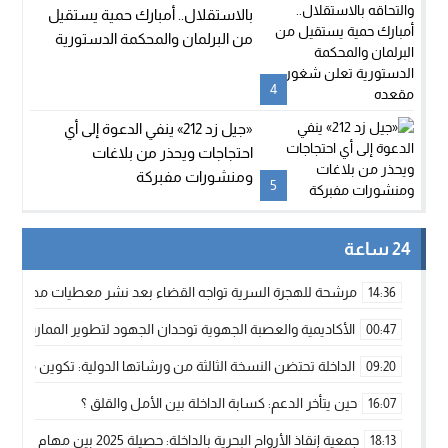
بالاستقلال.. أمبارك حمية يستقيل
من البرلمان والمحكمة الدستورية
تعلن شغور مقعده
4
«جيل زد 212» ينفي الدعوة إلى أي
احتجاجات ويحذر من بلاغات
ومنشورات مفبركة
5
24 ساعة
مرشحة للهجرة السرية تواجه القضاء بعد نشر معطيات مضللة
14:36
الأكاديمية والعصبة الجهوية توحدان الجهود لتطوير الممارسة الك
00:47
الداخلة تحتضن النسخة الثالثة من ورشاتها الدولية: تكوين متخصص 
09:20
حين يتأخر الدعم: كسابة الداخلة بين الأمل والقلق ؟
16:07
جمعية إنقاذ الأرواح البحرية بالداخلة: حصيلة 2025 بين مهام الإنقاذ ومشروع “دار البحار”
18:13