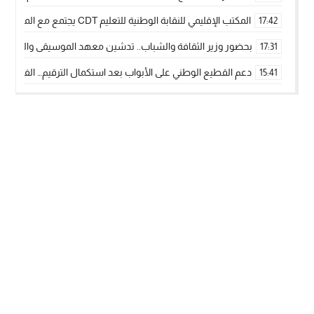
المكتب الإقليمي للنقابة الوطنية للتعليم CDT يجتمع مع المدير الإقليمي لمناقشة ملفات جوهرية لنساء ورجال التعليم
17:42
بحضور وزير الثقافة والشباب.. تدشين معهد الموسيقى والفنون الكوريغرافي
17:31
دعم القطيع الوطني على الأبواب بعد استكمال الترقيم… الفلاحة 
15:41
نساء الداخلة بين التهميش الاقتصادي والاجتماعي… في المؤسسات ا
09:42
طائرات “لارام” تغيّر مسارها نحو الداخلة بسبب الغبار الكثيف
11:28
“مجلس جهة الداخلة وادي الذهب يسلم سيارة إسعاف لدعم مهنيي
15:51
الخطاط ينجا يعطي شارة الانطلاقة… وآسفي تحصد جائزة دوري الكر
22:08
أخنوش يحدد أربع أولويات لمشروع قانون المالية 2026 لمرحلة جديدة من النمو والعدالة الاجتماعية
20:25
اجتماع أمني رفيع المستوى: استراتيجية استباقية لتعزيز أمن المملك
14:43
في ذكرى عيد العرش.. الخطاط ينجا يُشيد بالإشعاع التنموي للأقالي
20:20
جريدة الساحل بريس
© 2026 جميع الحقوق محفوظة.