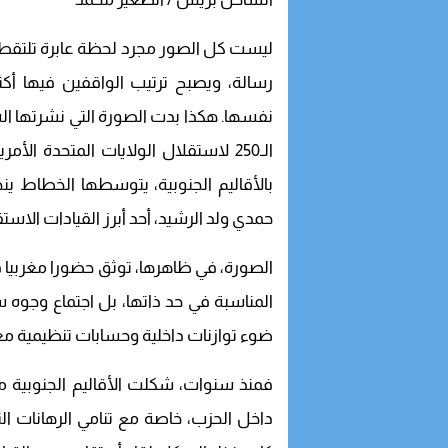
ليست كل الصور مجرد لحظة عابرة تلتقطه
رسالة، ويصبح ترتيب الواقفين فيها أكث
نفسها. هكذا بدت الصورة التي نشرتها السف
الـ250 لاستقلال الولايات المتحدة 
بالأقاليم الجنوبية، يتوسطها الخطاط ين
حمدي ولد الرشيد، أحد أبرز القيادات الاستق
الصورة، في ظاهرها، توثق حضورا مغربيا في 
المناسبة في حد ذاتها، بل اجتماع وجوه 
ضوء توازنات داخلية وحسابات تنظيمية معق
فمنذ سنوات، شكلت الأقاليم الجنوبية 
داخل الحزب، خاصة مع تنامي الرهانات الت