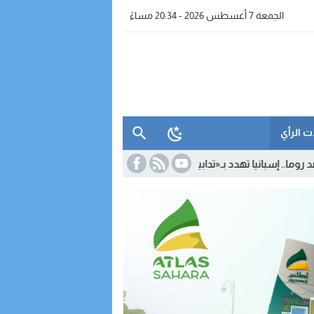
الجمعة 7 أغسطس 2026 - 20:34 مساءً
ت الرأي
دد بـ«تدابير متناسبة» رداً على تعليق شنغن
15:29
بعد مغادرته «الأحرار» 