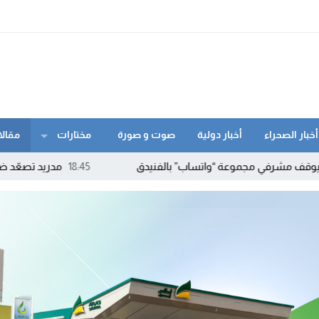
أخبار الصحراء
أخبار دولية
صوت و صورة
مختارات
مقالا
موعة “واتساب” بالفنيدق
18:45
مدريد تصعّد ضد روما.. إسبانيا ته