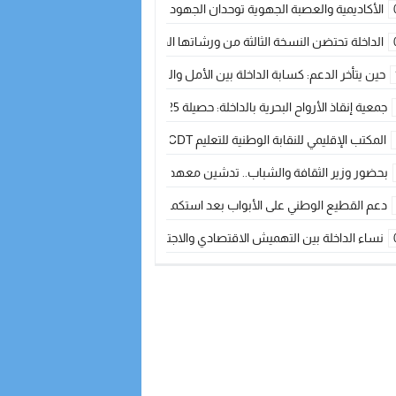
الأكاديمية والعصبة الجهوية توحدان الجهود لتطوير الممارسة الكروية بجهة الد
الداخلة تحتضن النسخة الثالثة من ورشاتها الدولية: تكوين متخصص في التراث الأر
حين يتأخر الدعم: كسابة الداخلة بين الأمل والقلق ؟
جمعية إنقاذ الأرواح البحرية بالداخلة: حصيلة 2025 بين مهام الإنقاذ ومشروع “دار البحار”
المكتب الإقليمي للنقابة الوطنية للتعليم CDT يجتمع مع المدير الإقليمي لمناقشة ملفات جوهرية لنساء ورجال التعليم
بحضور وزير الثقافة والشباب.. تدشين معهد الموسيقى والفنون الكوريغرافية بالداخلة بغلا
دعم القطيع الوطني على الأبواب بعد استكمال الترقيم… الفلاحة المغربية نحو 
نساء الداخلة بين التهميش الاقتصادي والاجتماعي… في المؤسسات الإنتاجية البح
طائرات “لارام” تغيّر مسارها نحو الداخلة بسبب الغبار الكثيف
“مجلس جهة الداخلة وادي الذهب يسلم سيارة إسعاف لدعم مهنيي الصيد التقل
الخطاط ينجا يعطي شارة الانطلاقة… وآسفي تحصد جائزة دوري الكرة الحديدية با
أخنوش يحدد أربع أولويات لمشروع قانون المالية 2026 لمرحلة جديدة من النمو والعدالة الاجتماعية