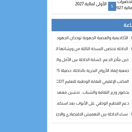
الأولى لمالية 2027
5
الأكاديمية والعصبة الجهوية توحدان الجهود لتطوير الممارسة الكروية بجهة الد
الداخلة تحتضن النسخة الثالثة من ورشاتها الدولية: تكوين متخصص في التراث الأر
حين يتأخر الدعم: كسابة الداخلة بين الأمل والقلق ؟
جمعية إنقاذ الأرواح البحرية بالداخلة: حصيلة 2025 بين مهام الإنقاذ ومشروع “دار البحار”
المكتب الإقليمي للنقابة الوطنية للتعليم CDT يجتمع مع المدير الإقليمي لمناقشة ملفات جوهرية لنساء ورجال التعليم
بحضور وزير الثقافة والشباب.. تدشين معهد الموسيقى والفنون الكوريغرافية بالداخلة بغلا
دعم القطيع الوطني على الأبواب بعد استكمال الترقيم… الفلاحة المغربية نحو 
نساء الداخلة بين التهميش الاقتصادي والاجتماعي… في المؤسسات الإنتاجية البح
طائرات “لارام” تغيّر مسارها نحو الداخلة بسبب الغبار الكثيف