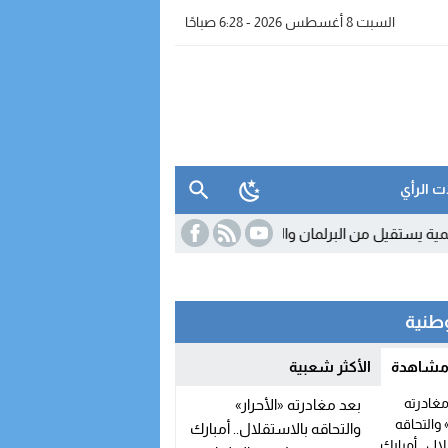
السبت 8 أغسطس 2026 - 6:28 صباحًا
ت الرأي
 يستقيل من البرلمان والمحكمة الدستورية تعلن شغور مقعده
11:54
«جيل زد 212» ينفي الدعوة إلى أي احتجاجات ويحذر من بلاغات 
وطنية
 مشاهدة
الأكثر شعبية
بعد مغادرته «الأحرار»
والتحاقه بالاستقلال.. أمبارك