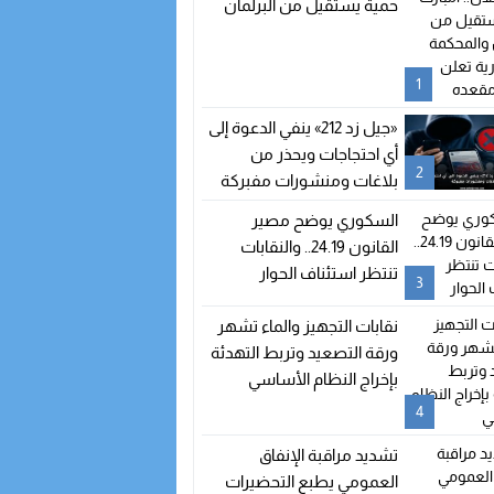
حمية يستقيل من البرلمان
والمحكمة الدستورية تعلن
شغور مقعده
1
«جيل زد 212» ينفي الدعوة إلى
أي احتجاجات ويحذر من
2
بلاغات ومنشورات مفبركة
السكوري يوضح مصير
القانون 24.19.. والنقابات
تنتظر استئناف الحوار
3
نقابات التجهيز والماء تشهر
ورقة التصعيد وتربط التهدئة
بإخراج النظام الأساسي
4
تشديد مراقبة الإنفاق
العمومي يطبع التحضيرات