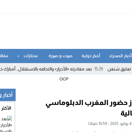
أخبار الصحراء
أخبار دولية
صوت و صورة
مختارات
مقالا
ق شنغن
15:29
بعد مغادرته «الأحرار» والتحاقه بالاستقلال.. أمبارك حمية
أخبار 
ز حضور المغرب الدبلوماسي
الأكثر
لية
ا