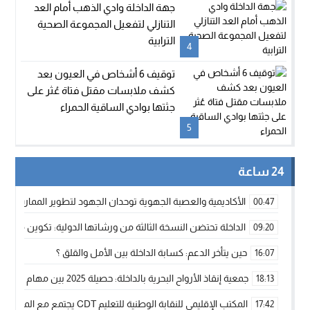
جهة الداخلة وادي الذهب أمام العد
التنازلي لتفعيل المجموعة الصحية
الترابية
4
توقيف 6 أشخاص في العيون بعد
كشف ملابسات مقتل فتاة عُثر على
جثتها بوادي الساقية الحمراء
5
24 ساعة
الأكاديمية والعصبة الجهوية توحدان الجهود لتطوير الممارسة الك
00:47
الداخلة تحتضن النسخة الثالثة من ورشاتها الدولية: تكوين متخصص 
09:20
حين يتأخر الدعم: كسابة الداخلة بين الأمل والقلق ؟
16:07
جمعية إنقاذ الأرواح البحرية بالداخلة: حصيلة 2025 بين مهام الإنقاذ ومشروع “دار البحار”
18:13
المكتب الإقليمي للنقابة الوطنية للتعليم CDT يجتمع مع المدير الإقليمي لمناقشة ملفات جوهرية لنساء ورجال التعليم
17:42