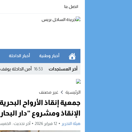
اتصل بنا
أخبار وطنية
أخبار الداخلة
أخر المستجدات
16:53
أمن الداخلة يوقف
16:42
الداخلة.. مواطن ي
12:03
وفد أمريكي رفيع 
الرئيسية
غير مصنف
09:51
الداخلة في صدارة 
الإنقاذ ومشروع “دار البحار”
23:54
بعد تداول إشاعات.
هيئة التحرير
12 فبراير 2026
آخر تحديث :
الخميس, 12 فبراير, 2026 - 
20:46
جهة الداخلة – واد