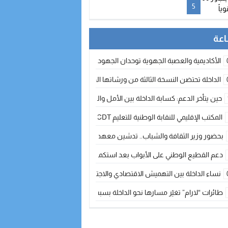
طن سنوياً
5
الأكاديمية والعصبة الجهوية توحدان الجهود لتطوير الممارسة الكروية بجهة الد
الداخلة تحتضن النسخة الثالثة من ورشاتها الدولية: تكوين متخصص في التراث الأر
حين يتأخر الدعم: كسابة الداخلة بين الأمل والقلق ؟
المكتب الإقليمي للنقابة الوطنية للتعليم CDT يجتمع مع المدير الإقليمي لمناقشة ملفات جوهرية لنساء ورجال التعليم
بحضور وزير الثقافة والشباب.. تدشين معهد الموسيقى والفنون الكوريغرافية بالداخلة بغلا
دعم القطيع الوطني على الأبواب بعد استكمال الترقيم… الفلاحة المغربية نحو 
نساء الداخلة بين التهميش الاقتصادي والاجتماعي… في المؤسسات الإنتاجية البح
طائرات “لارام” تغيّر مسارها نحو الداخلة بسبب الغبار الكثيف
“مجلس جهة الداخلة وادي الذهب يسلم سيارة إسعاف لدعم مهنيي الصيد التقل