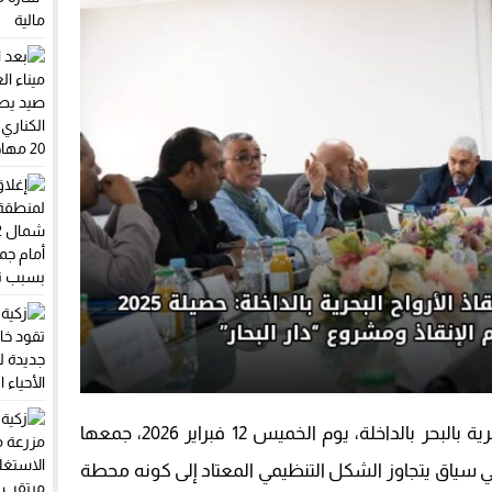
قبال استثمارات مغاربة العالم.. المركز الجهوي للاستثمار يطلق النسخة الثا
 الأحزاب تدفع بأوراقها الرابحة في الداخلة وأوسرد
 لقجع إلى الداخلة.. آمال معلقة على دفعة جديدة للرياضة بالجهة
وقات يفجر غضب مهنيي النقل الطرقي.. والنقابات تلوح بالتصعيد بسبب تأخر
عقدت جمعية البحث وإنقاذ الأرواح البشرية بالبحر بالداخلة، يوم الخميس 12 فبراير 2026، جمعها
 السنوي العادي برسم سنة 2025، في سياق يتجاوز الشكل التنظيمي المعتاد إلى كونه محطة