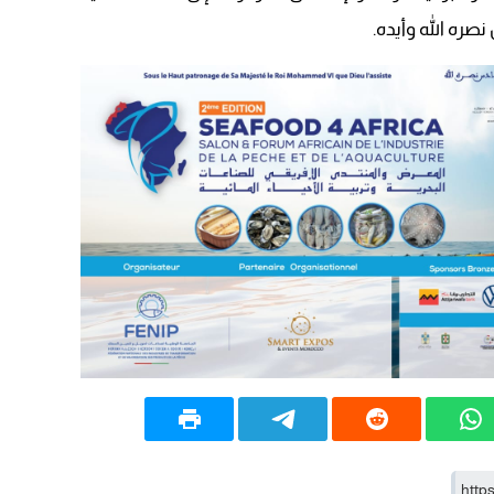
صره الله وأيده.