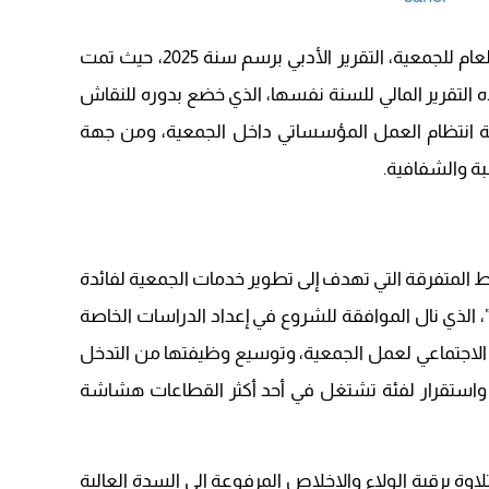
22:08
20:25
بعد ذلك، قدم التامي العيساوي، المدير العام للجمعية، التقرير الأدبي برسم سنة 2025، حيث تمت
14:43
اه التقرير المالي للسنة نفسها، الذي خضع بدوره للنقاش
20:20
ة انتظام العمل المؤسساتي داخل الجمعية، ومن جهة
09:19
بة والشفافية.
17:14
 المتفرقة التي تهدف إلى تطوير خدمات الجمعية لفائدة
”، الذي نال الموافقة للشروع في إعداد الدراسات الخاصة
بعد الاجتماعي لعمل الجمعية، وتوسيع وظيفتها من التدخل
واستقرار لفئة تشتغل في أحد أكثر القطاعات هشاشة
اوة برقية الولاء والإخلاص المرفوعة إلى السدة العالية