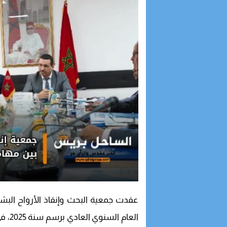
18:53
الداخلة تستعد لاست
13:29
سباق نحو البرلمان..
12:57
زيارة مرتقبة لفوزي
11:10
ارتفاع أسعار المحر
العام