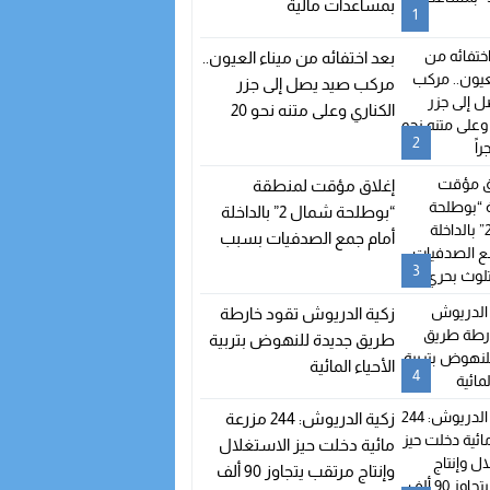
بمساعدات مالية
1
نية من أسبوع الاستثمار
بعد اختفائه من ميناء العيون..
مركب صيد يصل إلى جزر
الكناري وعلى متنه نحو 20
مهاجراً
2
 الدعم الحكومي
إغلاق مؤقت لمنطقة
“بوطلحة شمال 2” بالداخلة
أمام جمع الصدفيات بسبب
تلوث بحري
3
زكية الدريوش تقود خارطة
طريق جديدة للنهوض بتربية
الأحياء المائية
4
زكية الدريوش: 244 مزرعة
مائية دخلت حيز الاستغلال
وإنتاج مرتقب يتجاوز 90 ألف