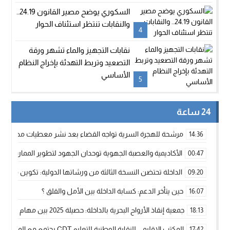
السكوري يوضح مصير القانون 24.19..
والنقابات تنتظر استئناف الحوار
4
نقابات التجهيز والماء تشهر ورقة
التصعيد وتربط التهدئة بإخراج النظام
الأساسي
5
24 ساعة
مرشحة للهجرة السرية تواجه القضاء بعد نشر معطيات مضللة
14:36
الأكاديمية والعصبة الجهوية توحدان الجهود لتطوير الممارسة الك
00:47
الداخلة تحتضن النسخة الثالثة من ورشاتها الدولية: تكوين متخصص 
09:20
حين يتأخر الدعم: كسابة الداخلة بين الأمل والقلق ؟
16:07
جمعية إنقاذ الأرواح البحرية بالداخلة: حصيلة 2025 بين مهام الإنقاذ ومشروع “دار البحار”
18:13
المكتب الإقليمي للنقابة الوطنية للتعليم CDT يجتمع مع المدير الإقليمي لمناقشة ملفات جوهرية لنساء ورجال التعليم
17:42