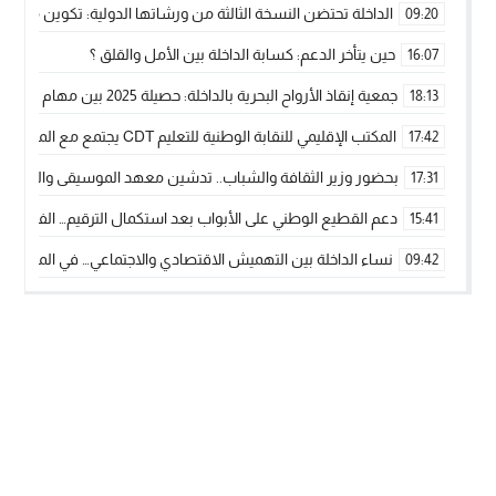
الداخلة تحتضن النسخة الثالثة من ورشاتها الدولية: تكوين متخصص 
09:20
حين يتأخر الدعم: كسابة الداخلة بين الأمل والقلق ؟
16:07
جمعية إنقاذ الأرواح البحرية بالداخلة: حصيلة 2025 بين مهام الإنقاذ ومشروع “دار البحار”
18:13
المكتب الإقليمي للنقابة الوطنية للتعليم CDT يجتمع مع المدير الإقليمي لمناقشة ملفات جوهرية لنساء ورجال التعليم
17:42
بحضور وزير الثقافة والشباب.. تدشين معهد الموسيقى والفنون الكوريغرافي
17:31
دعم القطيع الوطني على الأبواب بعد استكمال الترقيم… الفلاحة 
15:41
نساء الداخلة بين التهميش الاقتصادي والاجتماعي… في المؤسسات ا
09:42
طائرات “لارام” تغيّر مسارها نحو الداخلة بسبب الغبار الكثيف
11:28
“مجلس جهة الداخلة وادي الذهب يسلم سيارة إسعاف لدعم مهنيي
15:51
الخطاط ينجا يعطي شارة الانطلاقة… وآسفي تحصد جائزة دوري الكر
22:08
أخنوش يحدد أربع أولويات لمشروع قانون المالية 2026 لمرحلة جديدة من النمو والعدالة الاجتماعية
20:25
اجتماع أمني رفيع المستوى: استراتيجية استباقية لتعزيز أمن المملك
14:43