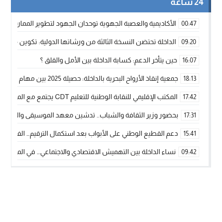
24 ساعة
الأكاديمية والعصبة الجهوية توحدان الجهود لتطوير الممارسة الك
00:47
الداخلة تحتضن النسخة الثالثة من ورشاتها الدولية: تكوين متخصص 
09:20
حين يتأخر الدعم: كسابة الداخلة بين الأمل والقلق ؟
16:07
جمعية إنقاذ الأرواح البحرية بالداخلة: حصيلة 2025 بين مهام الإنقاذ ومشروع “دار البحار”
18:13
المكتب الإقليمي للنقابة الوطنية للتعليم CDT يجتمع مع المدير الإقليمي لمناقشة ملفات جوهرية لنساء ورجال التعليم
17:42
بحضور وزير الثقافة والشباب.. تدشين معهد الموسيقى والفنون الكوريغرافي
17:31
دعم القطيع الوطني على الأبواب بعد استكمال الترقيم… الفلاحة 
15:41
نساء الداخلة بين التهميش الاقتصادي والاجتماعي… في المؤسسات ا
09:42
طائرات “لارام” تغيّر مسارها نحو الداخلة بسبب الغبار الكثيف
11:28
“مجلس جهة الداخلة وادي الذهب يسلم سيارة إسعاف لدعم مهنيي
15:51
الخطاط ينجا يعطي شارة الانطلاقة… وآسفي تحصد جائزة دوري الكر
22:08