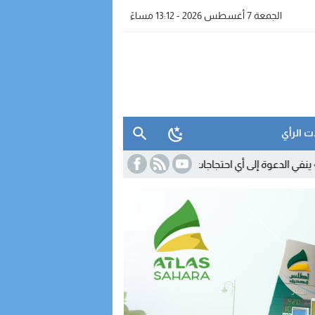
الجمعة 7 أغسطس 2026 - 13:12 مساءً
ت الرأي
11:18
السكوري يوضح مصير القانون 24.19.. والنقا