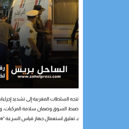
تتجه السلطات المغربية إلى تشديد إجراءات
بـ تعليق استعمال جهاز قياس السرعة “Speedometre” مؤقتًا.