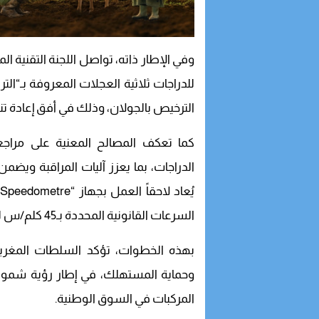
للدراجات ثلاثية العجلات المعروفة بـ“الت
الترخيص بالجولان، وذلك في أفق إعادة ت
كما تعكف المصالح المعنية على مراجع
الدراجات، بما يعزز آليات المراقبة ويضم
ي
السرعات القانونية المحددة بـ45 كلم/س لفئة “Cyclomoteurs” و50 كلم/س لباقي الدراجات النارية.
بهذه الخطوات، تؤكد السلطات المغربي
وحماية المستهلك، في إطار رؤية شمولي
المركبات في السوق الوطنية.