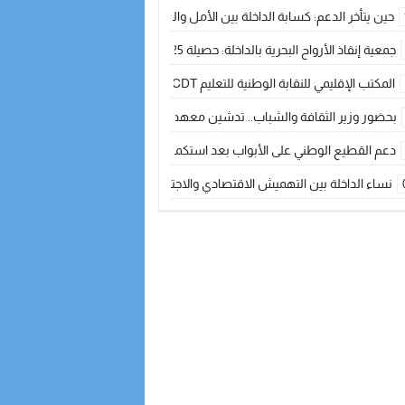
حين يتأخر الدعم: كسابة الداخلة بين الأمل والقلق ؟
جمعية إنقاذ الأرواح البحرية بالداخلة: حصيلة 2025 بين مهام الإنقاذ ومشروع “دار البحار”
المكتب الإقليمي للنقابة الوطنية للتعليم CDT يجتمع مع المدير الإقليمي لمناقشة ملفات جوهرية لنساء ورجال التعليم
بحضور وزير الثقافة والشباب.. تدشين معهد الموسيقى والفنون الكوريغرافية بالداخلة بغلا
دعم القطيع الوطني على الأبواب بعد استكمال الترقيم… الفلاحة المغربية نحو 
نساء الداخلة بين التهميش الاقتصادي والاجتماعي… في المؤسسات الإنتاجية البح
طائرات “لارام” تغيّر مسارها نحو الداخلة بسبب الغبار الكثيف
“مجلس جهة الداخلة وادي الذهب يسلم سيارة إسعاف لدعم مهنيي الصيد التقل
الخطاط ينجا يعطي شارة الانطلاقة… وآسفي تحصد جائزة دوري الكرة الحديدية با
أخنوش يحدد أربع أولويات لمشروع قانون المالية 2026 لمرحلة جديدة من النمو والعدالة الاجتماعية
اجتماع أمني رفيع المستوى: استراتيجية استباقية لتعزيز أمن المملكة
في ذكرى عيد العرش.. الخطاط ينجا يُشيد بالإشعاع التنموي للأقاليم الجنوبية بف