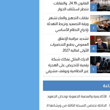
القانون 24.19.. والنقابات
2
تنتظر استئناف الحوار
نقابات التجهيز والماء تشهر
ورقة التصعيد وتربط التهدئة
3
بإخراج النظام الأساسي
تشديد مراقبة الإنفاق
العمومي يطبع التحضيرات
4
الأولى لمالية 2027
الدرك الملكي يفكك شبكة
رقمية للتحريض على الهجرة
5
غير النظامية ويوقف مشرفي
مجموعة “واتساب” بالفنيدق
الأكاديمية والعصبة الجهوية توحدان الجهود لتطوير الممارسة الكروية بجهة الد
الداخلة تحتضن النسخة الثالثة من ورشاتها الدولية: تكوين متخصص في التراث الأر