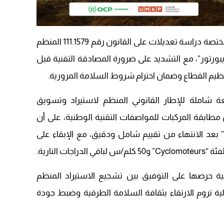
09:19
وفي الإطار ذاته، تواصل اللجنة التقنية المختصة دراسة تعديلات على القانون رقم 111.1579 المنظم
ريبورتور”، مع التشديد على ضرورة المصادقة التقنية قبل
نظيم القطاع وضمان احترام شروط السلامة المرورية.
ة شاملة للإطار القانوني المنظم لاستيراد وتسويق
ن مطابقة المركبات للمواصفات التقنية الوطنية، على أن
ُعاد لاحقاً العمل بجهاز “Speedometre” بعد الانتهاء من تقييم شامل ودقيق، مع الإبقاء على
ة حرصها على التوفيق بين تشجيع الاستيراد المنظم
ة تروم الارتقاء بثقافة السلامة الطرقية وضبط جودة