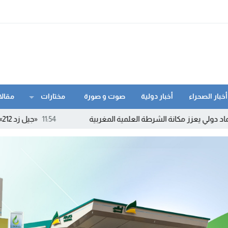
أخبار الصحراء
أخبار دولية
صوت و صورة
مختارات
مقالا
ة الشرطة العلمية المغربية
11:54
«جيل زد 212» ينفي الدعوة إلى أي احتجاجات ويحذر من بلاغات ومنشورات مفبركة