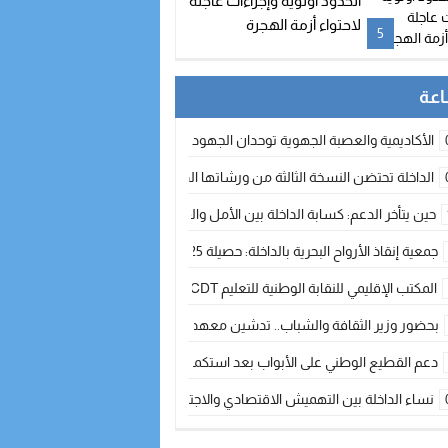
الحدود أولوية وإجراءات عاجلة
لاحتواء أزمة الهجرة
5
الأكاديمية والعصبة الجهوية توحدان الجهود لتطوير الممارسة الكروية بجهة الد
الداخلة تحتضن النسخة الثالثة من ورشاتها الدولية: تكوين متخصص في التراث الأر
حين يتأخر الدعم: كسابة الداخلة بين الأمل والقلق ؟
جمعية إنقاذ الأرواح البحرية بالداخلة: حصيلة 2025 بين مهام الإنقاذ ومشروع “دار البحار”
المكتب الإقليمي للنقابة الوطنية للتعليم CDT يجتمع مع المدير الإقليمي لمناقشة ملفات جوهرية لنساء ورجال التعليم
بحضور وزير الثقافة والشباب.. تدشين معهد الموسيقى والفنون الكوريغرافية بالداخلة بغلا
دعم القطيع الوطني على الأبواب بعد استكمال الترقيم… الفلاحة المغربية نحو 
نساء الداخلة بين التهميش الاقتصادي والاجتماعي… في المؤسسات الإنتاجية البح
طائرات “لارام” تغيّر مسارها نحو الداخلة بسبب الغبار الكثيف