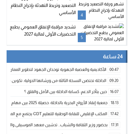
التصعيد وتربط التهدئة بإخراج النظام
الأساسي
4
تشديد مراقبة الإنفاق العمومي يطبع
التحضيرات الأولى لمالية 2027
5
24 ساعة
الأكاديمية والعصبة الجهوية توحدان الجهود لتطوير الممارسة الك
00:47
الداخلة تحتضن النسخة الثالثة من ورشاتها الدولية: تكوين متخصص 
09:20
حين يتأخر الدعم: كسابة الداخلة بين الأمل والقلق ؟
16:07
جمعية إنقاذ الأرواح البحرية بالداخلة: حصيلة 2025 بين مهام الإنقاذ ومشروع “دار البحار”
18:13
المكتب الإقليمي للنقابة الوطنية للتعليم CDT يجتمع مع المدير الإقليمي لمناقشة ملفات جوهرية لنساء ورجال التعليم
17:42
بحضور وزير الثقافة والشباب.. تدشين معهد الموسيقى والفنون الكوريغرافي
17:31