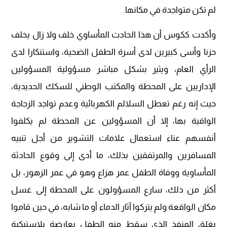
لم تكن متواجدة في مكانها.
وأكدت ككوس أن هذا الحادث المأساوي خلف ولا زال يخلف
حزنا وأسى كبيرين لدى أسرة الطفل الضحية، واستنكارا لدى
الرأي العام، ويثير بشكل مباشر مسؤولية المسؤولين
الإداريين على المحطة والمكتب الوطني للسكك الحديدية،
حيث إنه رغم تعطل السلالم الكهربائية وعدم تواجد الزجاجة
الواقية بها، إلا أن المسؤولين عن المحطة لم يكلفوا
أنفسهم عناء استعمال علامات التشوير من أجل تنبيه
المسافرين والمرتفقين بذلك، ما أدى إلى وقوع الحادثة
المأساوية ووفاة الطفل عمر هزاع وهو في عمر الزهور، بل
أكثر من ذلك، سارع المسؤولون على المحطة إلى غسل
مكان الواقعة ولم يتركوا آثار الدماء أو ما شابه، في حين قاموا
بغلق المنفذ الذي سقط منه الطفل بعارضة بلاستيكية