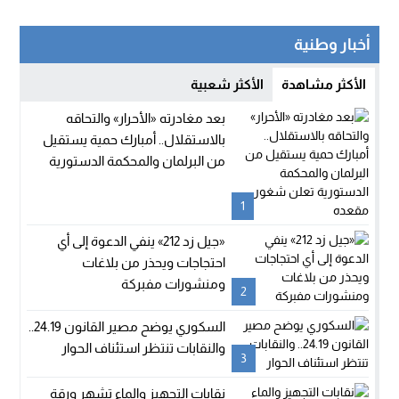
أخبار وطنية
الأكثر مشاهدة
الأكثر شعبية
بعد مغادرته «الأحرار» والتحاقه
بالاستقلال.. أمبارك حمية يستقيل
من البرلمان والمحكمة الدستورية
تعلن شغور مقعده
1
«جيل زد 212» ينفي الدعوة إلى أي
احتجاجات ويحذر من بلاغات
ومنشورات مفبركة
2
السكوري يوضح مصير القانون 24.19..
والنقابات تنتظر استئناف الحوار
3
نقابات التجهيز والماء تشهر ورقة