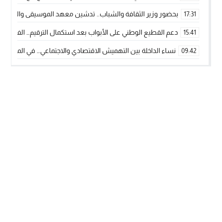
بحضور وزير الثقافة والشباب.. تدشين معهد الموسيقى والفنون الكوريغرافي
17:31
دعم القطيع الوطني على الأبواب بعد استكمال الترقيم… الفلاحة 
15:41
نساء الداخلة بين التهميش الاقتصادي والاجتماعي… في المؤسسات ا
09:42
طائرات “لارام” تغيّر مسارها نحو الداخلة بسبب الغبار الكثيف
11:28
“مجلس جهة الداخلة وادي الذهب يسلم سيارة إسعاف لدعم مهنيي
15:51
الخطاط ينجا يعطي شارة الانطلاقة… وآسفي تحصد جائزة دوري الكر
22:08
أخنوش يحدد أربع أولويات لمشروع قانون المالية 2026 لمرحلة جديدة من النمو والعدالة الاجتماعية
20:25
اجتماع أمني رفيع المستوى: استراتيجية استباقية لتعزيز أمن المملك
14:43
في ذكرى عيد العرش.. الخطاط ينجا يُشيد بالإشعاع التنموي للأقالي
20:20
🥋🔥 بطل من الداخلة يتوج بلقب عالمي في الصين ويكتب فصلاً جديد
09:19
جريدة الساحل بريس
© 2026 جميع الحقوق محفوظة.