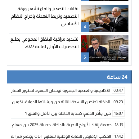
نقابات التجهيز والماء تشهر ورقة
التصعيد وتربط التهدئة بإخراج النظام
الأساسي
4
تشديد مراقبة الإنفاق العمومي يطبع
التحضيرات الأولى لمالية 2027
5
24 ساعة
الأكاديمية والعصبة الجهوية توحدان الجهود لتطوير الممارسة الك
00:47
الداخلة تحتضن النسخة الثالثة من ورشاتها الدولية: تكوين متخصص 
09:20
حين يتأخر الدعم: كسابة الداخلة بين الأمل والقلق ؟
16:07
جمعية إنقاذ الأرواح البحرية بالداخلة: حصيلة 2025 بين مهام الإنقاذ ومشروع “دار البحار”
18:13
المكتب الإقليمي للنقابة الوطنية للتعليم CDT يجتمع مع المدير الإقليمي لمناقشة ملفات جوهرية لنساء ورجال التعليم
17:42