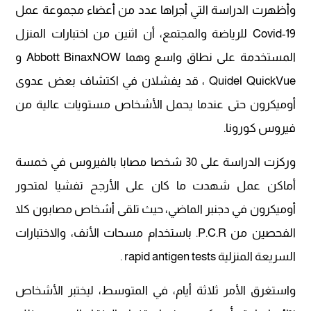
وأظهرت الدراسة التي أجراها عدد من أعضاء مجموعة عمل
Covid-19 للرياضة والمجتمع، أن اثنين من اختبارات المنزل
المستخدمة على نطاق واسع وهما Abbott BinaxNOW و
Quidel QuickVue ، قد يفشلان في اكتشاف بعض عدوى
أوميكرون حتى عندما يحمل الأشخاص مستويات عالية من
فيروس كورونا.
وركزت الدراسة على 30 شخصا مصابا بالفيروس في خمسة
أماكن عمل شهدت ما كان على الأرجح تفشيا لمتحور
أوميكرون في دجنبر الماضي، حيث تلقى أشخاص مصابون كلا
الفحصين من P.C.R. باستخدام مسحات الأنف، والاختبارات
السريعة المنزلية rapid antigen tests .
واستغرق الأمر ثلاثة أيام، في المتوسط، ليختبر الأشخاص