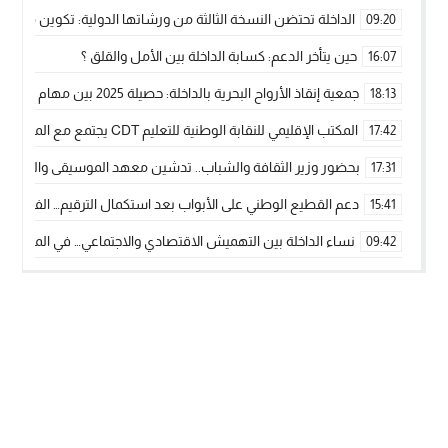
الداخلة تحتضن النسخة الثالثة من ورشاتها الدولية: تكوين متخصص 
09:20
حين يتأخر الدعم: كسابة الداخلة بين الأمل والقلق ؟
16:07
جمعية إنقاذ الأرواح البحرية بالداخلة: حصيلة 2025 بين مهام الإنقاذ ومشروع “دار البحار”
18:13
المكتب الإقليمي للنقابة الوطنية للتعليم CDT يجتمع مع المدير الإقليمي لمناقشة ملفات جوهرية لنساء ورجال التعليم
17:42
بحضور وزير الثقافة والشباب.. تدشين معهد الموسيقى والفنون الكوريغرافي
17:31
دعم القطيع الوطني على الأبواب بعد استكمال الترقيم… الفلاحة 
15:41
نساء الداخلة بين التهميش الاقتصادي والاجتماعي… في المؤسسات ا
09:42
طائرات “لارام” تغيّر مسارها نحو الداخلة بسبب الغبار الكثيف
11:28
“مجلس جهة الداخلة وادي الذهب يسلم سيارة إسعاف لدعم مهنيي
15:51
الخطاط ينجا يعطي شارة الانطلاقة… وآسفي تحصد جائزة دوري الكر
22:08
أخنوش يحدد أربع أولويات لمشروع قانون المالية 2026 لمرحلة جديدة من النمو والعدالة الاجتماعية
20:25
اجتماع أمني رفيع المستوى: استراتيجية استباقية لتعزيز أمن المملك
14:43