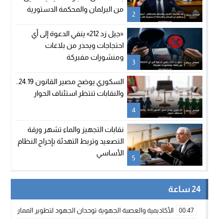
من البرلمان والمحكمة الدستورية
2
تعلن شغور مقعده
«جيل زد 212» ينفي الدعوة إلى أي
احتجاجات ويحذر من بلاغات
ومنشورات مفبركة
3
السكوري يوضح مصير القانون 24.19..
والنقابات تنتظر استئناف الحوار
4
نقابات التجهيز والماء تشهر ورقة
التصعيد وتربط التهدئة بإخراج النظام
الأساسي
5
24 ساعة
الأكاديمية والعصبة الجهوية توحدان الجهود لتطوير الممارسة الك
00:47