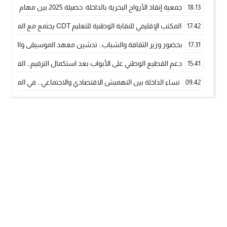
جمعية إنقاذ الأرواح البحرية بالداخلة: حصيلة 2025 بين مهام الإنقاذ ومشروع “دار البحار”
18:13
المكتب الإقليمي للنقابة الوطنية للتعليم CDT يجتمع مع المدير الإقليمي لمناقشة ملفات جوهرية لنساء ورجال التعليم
17:42
بحضور وزير الثقافة والشباب.. تدشين معهد الموسيقى والفنون الكوريغرافي
17:31
دعم القطيع الوطني على الأبواب بعد استكمال الترقيم… الفلاحة 
15:41
نساء الداخلة بين التهميش الاقتصادي والاجتماعي… في المؤسسات ا
09:42
طائرات “لارام” تغيّر مسارها نحو الداخلة بسبب الغبار الكثيف
11:28
“مجلس جهة الداخلة وادي الذهب يسلم سيارة إسعاف لدعم مهنيي
15:51
الخطاط ينجا يعطي شارة الانطلاقة… وآسفي تحصد جائزة دوري الكر
22:08
أخنوش يحدد أربع أولويات لمشروع قانون المالية 2026 لمرحلة جديدة من النمو والعدالة الاجتماعية
20:25
اجتماع أمني رفيع المستوى: استراتيجية استباقية لتعزيز أمن المملك
14:43
في ذكرى عيد العرش.. الخطاط ينجا يُشيد بالإشعاع التنموي للأقالي
20:20
🥋🔥 بطل من الداخلة يتوج بلقب عالمي في الصين ويكتب فصلاً جديد
09:19