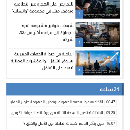
للتحريض على الهجرة غير النظامية
ويوقف مشرفي مجموعة “واتساب”
3
بالفنيدق
شبهات فواتير مشبوهة تقود
الجمارك إلى مراقبة أكثر من 200
شركة
4
الداخلة في صدارة الجهات المغربية
بسوق الشغل.. والمؤشرات الوطنية
تبعث على التفاؤل
5
24 ساعة
الأكاديمية والعصبة الجهوية توحدان الجهود لتطوير الممارسة الك
00:47
الداخلة تحتضن النسخة الثالثة من ورشاتها الدولية: تكوين متخصص 
09:20
حين يتأخر الدعم: كسابة الداخلة بين الأمل والقلق ؟
16:07