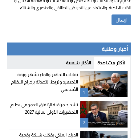
عدم الإساءة للكاتب أو للأشخاص أو للمقدسات أو مهاجمة الأديان أو
الذات الالهية. والابتعاد عن التحريض الطائفي والعنصري والشتائم.
أخبار وطنية
الأكثر مشاهدة
الأكثر شعبية
نقابات التجهيز والماء تشهر ورقة
التصعيد وتربط التهدئة بإخراج النظام
الأساسي
1
تشديد مراقبة الإنفاق العمومي يطبع
التحضيرات الأولى لمالية 2027
2
الدرك الملكي يفكك شبكة رقمية