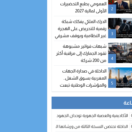
العمومي يطبع التحضيرات
2
الأولى لمالية 2027
الدرك الملكي يفكك شبكة
رقمية للتحريض على الهجرة
3
غير النظامية ويوقف مشرفي
مجموعة “واتساب” بالفنيدق
شبهات فواتير مشبوهة
تقود الجمارك إلى مراقبة أكثر
4
من 200 شركة
الداخلة في صدارة الجهات
المغربية بسوق الشغل..
5
والمؤشرات الوطنية تبعث
على التفاؤل
الأكاديمية والعصبة الجهوية توحدان الجهود لتطوير الممارسة الكروية بجهة الد
الداخلة تحتضن النسخة الثالثة من ورشاتها الدولية: تكوين متخصص في التراث الأر