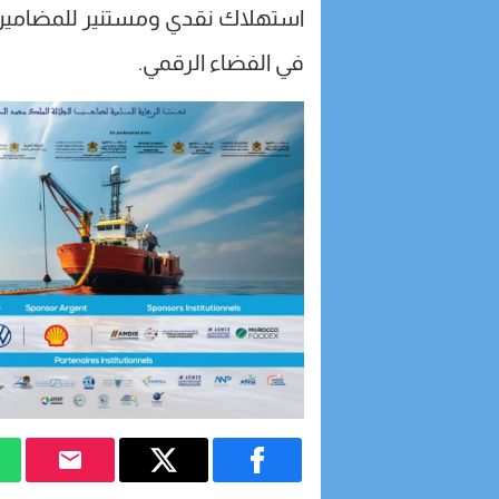
استهلاك نقدي ومستنير للمضامين ال
في الفضاء الرقمي.