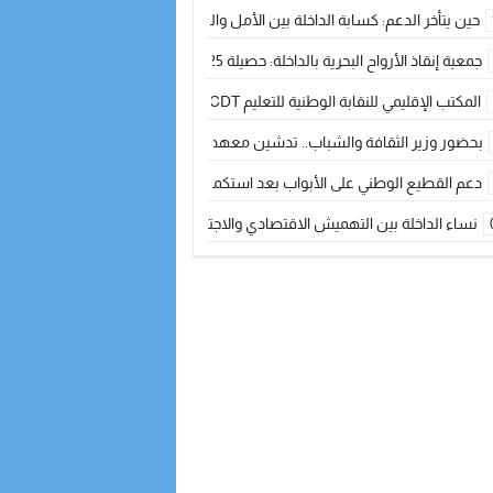
حين يتأخر الدعم: كسابة الداخلة بين الأمل والقلق ؟
جمعية إنقاذ الأرواح البحرية بالداخلة: حصيلة 2025 بين مهام الإنقاذ ومشروع “دار البحار”
المكتب الإقليمي للنقابة الوطنية للتعليم CDT يجتمع مع المدير الإقليمي لمناقشة ملفات جوهرية لنساء ورجال التعليم
بحضور وزير الثقافة والشباب.. تدشين معهد الموسيقى والفنون الكوريغرافية بالداخلة بغلا
دعم القطيع الوطني على الأبواب بعد استكمال الترقيم… الفلاحة المغربية نحو 
نساء الداخلة بين التهميش الاقتصادي والاجتماعي… في المؤسسات الإنتاجية البح
طائرات “لارام” تغيّر مسارها نحو الداخلة بسبب الغبار الكثيف
“مجلس جهة الداخلة وادي الذهب يسلم سيارة إسعاف لدعم مهنيي الصيد التقل
الخطاط ينجا يعطي شارة الانطلاقة… وآسفي تحصد جائزة دوري الكرة الحديدية با
أخنوش يحدد أربع أولويات لمشروع قانون المالية 2026 لمرحلة جديدة من النمو والعدالة الاجتماعية
اجتماع أمني رفيع المستوى: استراتيجية استباقية لتعزيز أمن المملكة
في ذكرى عيد العرش.. الخطاط ينجا يُشيد بالإشعاع التنموي للأقاليم الجنوبية بف