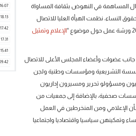
جال المساهمة في النهوض بثقافة المساواة
16:07
18:13
حقوق النساء، نظمت الهيأة العليا للاتصال
17:42
الإعلام وتمثيل
17:31
15:41
جانب عضوات وأعضاء المجلس الأعلى للاتصال
09:42
ؤسسة التشريعية ومؤسسات وطنية ولجن
11:28
يون ومسؤولو تحرير ومسيرون إداريون
15:51
سسات صحفية، بالإضافة إلى جمعيات من
22:08
20:25
أن الإعلامي ومن المنخرطين في العمل
14:43
ساء وتمكينهن سياسيا واقتصاديا واجتماعيا
20:20