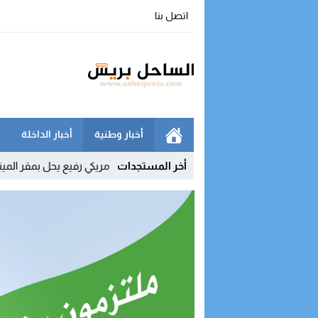
اتصل بنا
أخبار وطنية
أخبار الداخلة
جالا للاستهتار
12:03
أخر المستجدات
وفد أمريكي رفيع يحل بمقر المينورسو في العيون