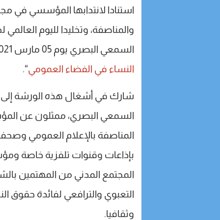
استنادا لانتدابها المؤسسي في م
والمناصفة، وتخليدا لليوم العالمي ل
السمعي البصري يوم 05 مارس 2021 ورشة عمل حول موضوع “
النساء في الفضاء العمومي
“.
شارك في أشغال هذه الورشة إلى 
السمعي البصري، ممثلون عن الم
المناصفة بالإعلام العمومي وصحف
بإذاعات وقنوات تلفزية خاصة ومؤ
المجتمع المدني من المهتمين بالش
التعبوي والترافعي لفائدة حقوق الن
وثقافيا.