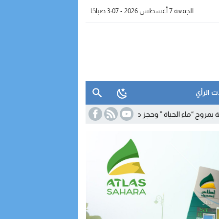
الجمعة 7 أغسطس 2026 - 3:07 صباحًا
ت الرأي
ة ” وحجز معدات للتقطير
19:39
برنامج شتوي غير مسبوق لـ”رايان إير” يعزز ا