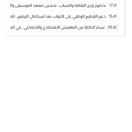
بحضور وزير الثقافة والشباب.. تدشين معهد الموسيقى والفنون الكوريغرافي
17:31
دعم القطيع الوطني على الأبواب بعد استكمال الترقيم… الفلاحة 
15:41
نساء الداخلة بين التهميش الاقتصادي والاجتماعي… في المؤسسات ا
09:42
طائرات “لارام” تغيّر مسارها نحو الداخلة بسبب الغبار الكثيف
11:28
“مجلس جهة الداخلة وادي الذهب يسلم سيارة إسعاف لدعم مهنيي
15:51
الخطاط ينجا يعطي شارة الانطلاقة… وآسفي تحصد جائزة دوري الكر
22:08
أخنوش يحدد أربع أولويات لمشروع قانون المالية 2026 لمرحلة جديدة من النمو والعدالة الاجتماعية
20:25
اجتماع أمني رفيع المستوى: استراتيجية استباقية لتعزيز أمن المملك
14:43
في ذكرى عيد العرش.. الخطاط ينجا يُشيد بالإشعاع التنموي للأقالي
20:20
🥋🔥 بطل من الداخلة يتوج بلقب عالمي في الصين ويكتب فصلاً جديد
09:19
جريدة الساحل بريس
© 2026 جميع الحقوق محفوظة.
تصميم
مجلة الووردبريس