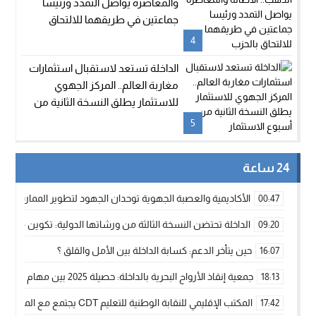
والمعاصرة يواصل التمدد ورئيسا
جماعتين في طريقهما للالتحاق
بالحزب
4
الداخلة تستعد لاستقبال استثمارات
مغاربة العالم.. المركز الجهوي
للاستثمار يطلق النسخة الثانية من
أسبوع الاستثمار
5
24 ساعة
الأكاديمية والعصبة الجهوية توحدان الجهود لتطوير الممارسة الك
00:47
الداخلة تحتضن النسخة الثالثة من ورشاتها الدولية: تكوين متخصص 
09:20
حين يتأخر الدعم: كسابة الداخلة بين الأمل والقلق ؟
16:07
جمعية إنقاذ الأرواح البحرية بالداخلة: حصيلة 2025 بين مهام الإنقاذ ومشروع “دار البحار”
18:13
المكتب الإقليمي للنقابة الوطنية للتعليم CDT يجتمع مع المدير الإقليمي لمناقشة ملفات جوهرية لنساء ورجال التعليم
17:42