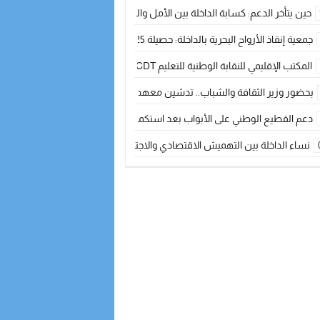
حين يتأخر الدعم: كسابة الداخلة بين الأمل والقلق ؟
جمعية إنقاذ الأرواح البحرية بالداخلة: حصيلة 2025 بين مهام الإنقاذ ومشروع “دار البحار”
المكتب الإقليمي للنقابة الوطنية للتعليم CDT يجتمع مع المدير الإقليمي لمناقشة ملفات جوهرية لنساء ورجال التعليم
بحضور وزير الثقافة والشباب.. تدشين معهد الموسيقى والفنون الكوريغرافية بالداخلة بغلا
دعم القطيع الوطني على الأبواب بعد استكمال الترقيم… الفلاحة المغربية نحو 
نساء الداخلة بين التهميش الاقتصادي والاجتماعي… في المؤسسات الإنتاجية البح
طائرات “لارام” تغيّر مسارها نحو الداخلة بسبب الغبار الكثيف
“مجلس جهة الداخلة وادي الذهب يسلم سيارة إسعاف لدعم مهنيي الصيد التقل
الخطاط ينجا يعطي شارة الانطلاقة… وآسفي تحصد جائزة دوري الكرة الحديدية با
أخنوش يحدد أربع أولويات لمشروع قانون المالية 2026 لمرحلة جديدة من النمو والعدالة الاجتماعية
اجتماع أمني رفيع المستوى: استراتيجية استباقية لتعزيز أمن المملكة
في ذكرى عيد العرش.. الخطاط ينجا يُشيد بالإشعاع التنموي للأقاليم الجنوبية بف