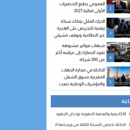
العمومي يطبع التحضيرات
2
الأولى لمالية 2027
الدرك الملكي يفكك شبكة
رقمية للتحريض على الهجرة
3
غير النظامية ويوقف مشرفي
مجموعة “واتساب” بالفنيدق
شبهات فواتير مشبوهة
تقود الجمارك إلى مراقبة أكثر
4
من 200 شركة
الداخلة في صدارة الجهات
المغربية بسوق الشغل..
5
والمؤشرات الوطنية تبعث
على التفاؤل
الأكاديمية والعصبة الجهوية توحدان الجهود لتطوير الممارسة الكروية بجهة الد
الداخلة تحتضن النسخة الثالثة من ورشاتها الدولية: تكوين متخصص في التراث الأر