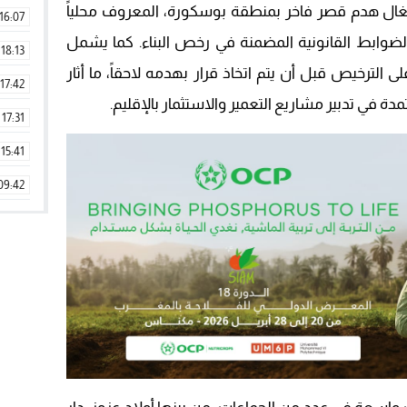
شغال هدم قصر فاخر بمنطقة بوسكورة، المعروف محلياً
16:07
رج الضوابط القانونية المضمنة في رخص البناء. كما يشمل
18:13
 الترخيص قبل أن يتم اتخاذ قرار بهدمه لاحقاً، ما أثار
17:42
ة في تدبير مشاريع التعمير والاستثمار بالإقليم.
17:31
15:41
09:42
11:28
15:51
22:08
20:25
14:43
20:20