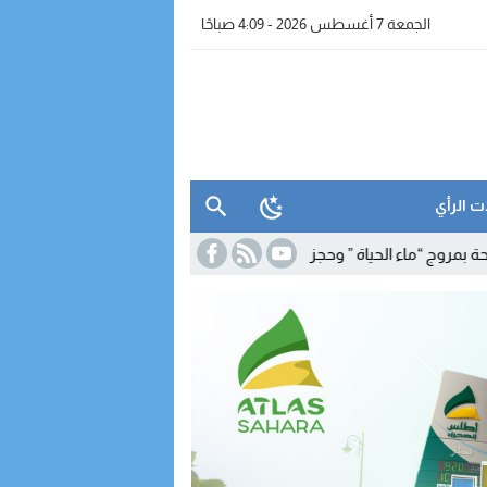
الجمعة 7 أغسطس 2026 - 4:09 صباحًا
ت الرأي
حياة ” وحجز معدات للتقطير
19:39
برنامج شتوي غير مسبوق لـ”رايان إير” يعز