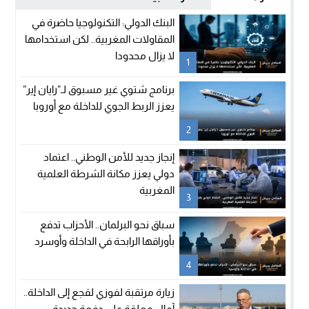
البنك الدولي: التكنولوجيا حاضرة في
المقاولات المغربية.. لكن استخدامها
لا يزال محدودا
1
برنامج شتوي غير مسبوق لـ”رايان إير”
يعزز الربط الجوي للداخلة مع أوروبا
2
إنجاز جديد للأمن الوطني.. اعتماد
دولي يعزز مكانة الشرطة العلمية
المغربية
3
سباق نحو البرلمان.. الأحزاب تدفع
بأوراقها الرابحة في الداخلة وأوسرد
4
زيارة مرتقبة لفوزي لقجع إلى الداخلة..
آمال معلقة على دفعة جديدة