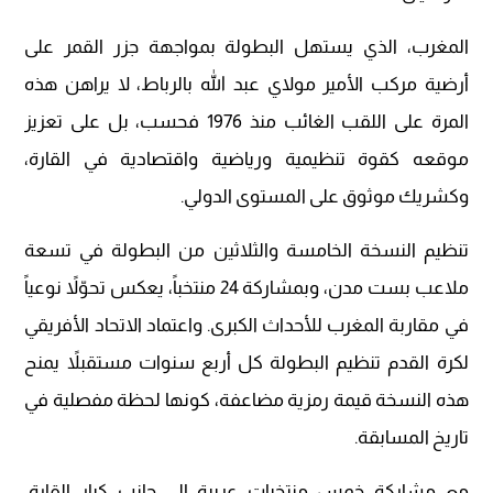
المغرب، الذي يستهل البطولة بمواجهة جزر القمر على
أرضية مركب الأمير مولاي عبد الله بالرباط، لا يراهن هذه
المرة على اللقب الغائب منذ 1976 فحسب، بل على تعزيز
موقعه كقوة تنظيمية ورياضية واقتصادية في القارة،
وكشريك موثوق على المستوى الدولي.
تنظيم النسخة الخامسة والثلاثين من البطولة في تسعة
ملاعب بست مدن، وبمشاركة 24 منتخباً، يعكس تحوّلاً نوعياً
في مقاربة المغرب للأحداث الكبرى. واعتماد الاتحاد الأفريقي
لكرة القدم تنظيم البطولة كل أربع سنوات مستقبلاً يمنح
هذه النسخة قيمة رمزية مضاعفة، كونها لحظة مفصلية في
تاريخ المسابقة.
مع مشاركة خمس منتخبات عربية إلى جانب كبار القارة،