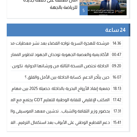
للرياضة بالجهة
5
24 ساعة
مرشحة للهجرة السرية تواجه القضاء بعد نشر معطيات مضللة
14:36
الأكاديمية والعصبة الجهوية توحدان الجهود لتطوير الممارسة الك
00:47
الداخلة تحتضن النسخة الثالثة من ورشاتها الدولية: تكوين متخصص 
09:20
حين يتأخر الدعم: كسابة الداخلة بين الأمل والقلق ؟
16:07
جمعية إنقاذ الأرواح البحرية بالداخلة: حصيلة 2025 بين مهام الإنقاذ ومشروع “دار البحار”
18:13
المكتب الإقليمي للنقابة الوطنية للتعليم CDT يجتمع مع المدير الإقليمي لمناقشة ملفات جوهرية لنساء ورجال التعليم
17:42
بحضور وزير الثقافة والشباب.. تدشين معهد الموسيقى والفنون الكوريغرافي
17:31
دعم القطيع الوطني على الأبواب بعد استكمال الترقيم… الفلاحة 
15:41
نساء الداخلة بين التهميش الاقتصادي والاجتماعي… في المؤسسات ا
09:42