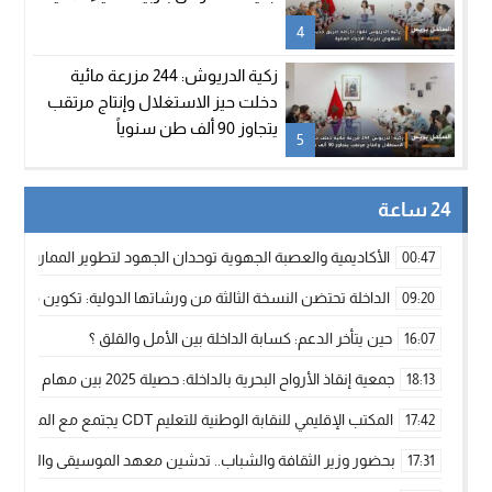
4
زكية الدريوش: 244 مزرعة مائية
دخلت حيز الاستغلال وإنتاج مرتقب
يتجاوز 90 ألف طن سنوياً
5
24 ساعة
الأكاديمية والعصبة الجهوية توحدان الجهود لتطوير الممارسة الك
00:47
الداخلة تحتضن النسخة الثالثة من ورشاتها الدولية: تكوين متخصص 
09:20
حين يتأخر الدعم: كسابة الداخلة بين الأمل والقلق ؟
16:07
جمعية إنقاذ الأرواح البحرية بالداخلة: حصيلة 2025 بين مهام الإنقاذ ومشروع “دار البحار”
18:13
المكتب الإقليمي للنقابة الوطنية للتعليم CDT يجتمع مع المدير الإقليمي لمناقشة ملفات جوهرية لنساء ورجال التعليم
17:42
بحضور وزير الثقافة والشباب.. تدشين معهد الموسيقى والفنون الكوريغرافي
17:31