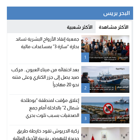
البحر بريس
الأكثر مشاهدة
الأكثر شعبية
جمعية إنقاذ الأرواح البشرية تساند
بحارة “سارة 3” بمساعدات مالية
1
بعد اختفائه من ميناء العيون.. مركب
صيد يصل إلى جزر الكناري وعلى متنه
نحو 20 مهاجراً
2
إغلاق مؤقت لمنطقة “بوطلحة
شمال 2” بالداخلة أمام جمع
الصدفيات بسبب تلوث بحري
3
زكية الدريوش تقود خارطة طريق
جديدة للنهوض بتربية الأحياء المائية