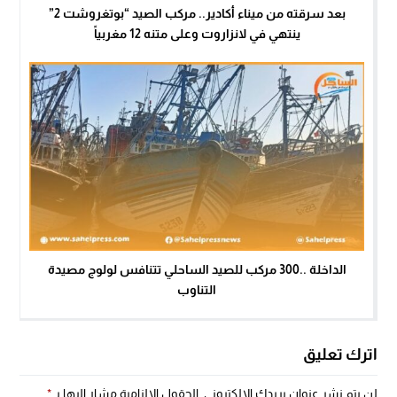
بعد سرقته من ميناء أكادير.. مركب الصيد “بوتغروشت 2”
ينتهي في لانزاروت وعلى متنه 12 مغربياً
الداخلة ..300 مركب للصيد الساحلي تتنافس لولوج مصيدة
التناوب
اترك تعليق
لن يتم نشر عنوان بريدك الإلكتروني.
الحقول الإلزامية مشار إليها بـ
*